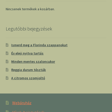
Nincsenek termékek a kosárban.
Legutóbbi bejegyzések
Ismerd meg a Florinda szappanokat
Év eleji nyitva tartás
Minden mentes szaloncukor
Reggia durum tészták
A citromos szomjoltó
Webáruház