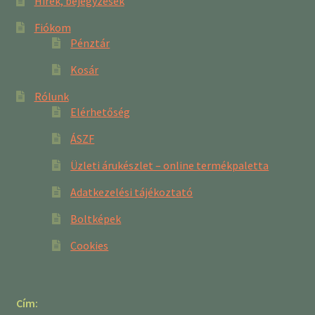
Hírek, bejegyzések
Fiókom
Pénztár
Kosár
Rólunk
Elérhetőség
ÁSZF
Üzleti árukészlet – online termékpaletta
Adatkezelési tájékoztató
Boltképek
Cookies
Cím: