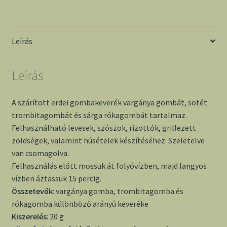
Leírás
Leírás
A szárított erdei gombakeverék vargánya gombát, sötét
trombitagombát és sárga rókagombát tartalmaz.
Felhasználható levesek, szószok, rizottók, grillezett
zöldségek, valamint húsételek készítéséhez. Szeletelve
van csomagolva.
Felhasználás előtt mossuk át folyóvízben, majd langyos
vízben áztassuk 15 percig.
Összetevők
: vargánya gomba, trombitagomba és
rókagomba különböző arányú keveréke
Kiszerelés
: 20 g