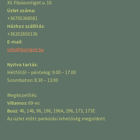
XV. Páskomliget u. 10.
Üzlet száma:
+36705368581
Házhoz szállítás:
+36202650136
E-mail:
info@bioliget.hu
Nyitva tartás:
Hétfőtől – péntekig: 9.00 – 17.00
Szombaton: 8.30 – 13.00
Megközelítés:
Villamos
: 69-es
Busz
: 46, 146, 96, 196, 196A, 296, 173, 173E
Az üzlet előtt parkolási lehetőség megoldott