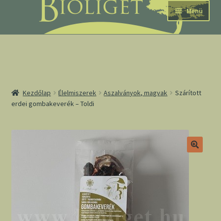
Ugrás
Kilépés
Menü
a
a
navigációhoz
tartalomba
nd
Kezdőlap
Élelmiszerek
Aszalványok, magvak
Szárított
erdei gombakeverék – Toldi
u
nd
u