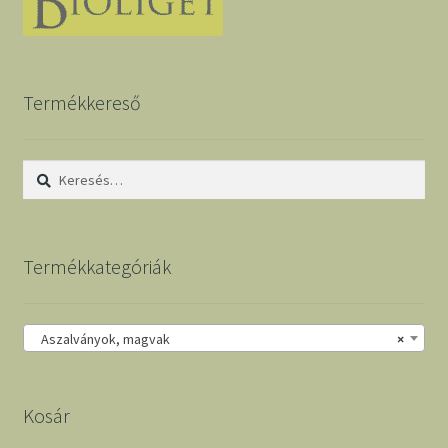
Termékkereső
Keresés:
Termékkategóriák
Aszalványok, magvak
×
Kosár