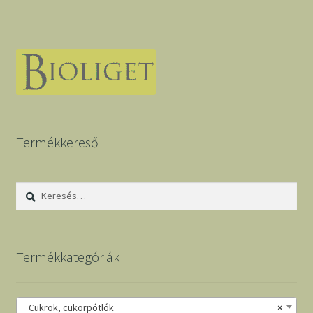
Termékkereső
Keresés:
Termékkategóriák
Cukrok, cukorpótlók
×