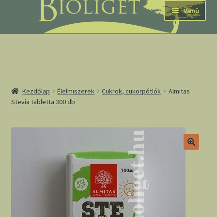
Ugrás
Kilépés
Menü
a
a
navigációhoz
tartalomba
nd
Kezdőlap
Élelmiszerek
Cukrok, cukorpótlók
Almitas
Stevia tabletta 300 db
u
nd
u