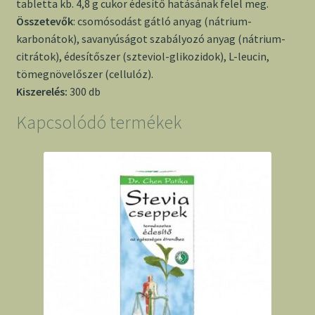
tabletta kb. 4,8 g cukor édesítő hatásának felel meg.
Összetevők
: csomósodást gátló anyag (nátrium-
karbonátok), savanyúságot szabályozó anyag (nátrium-
citrátok), édesítőszer (szteviol-glikozidok), L-leucin,
tömegnövelőszer (cellulóz).
Kiszerelés:
300 db
Kapcsolódó termékek