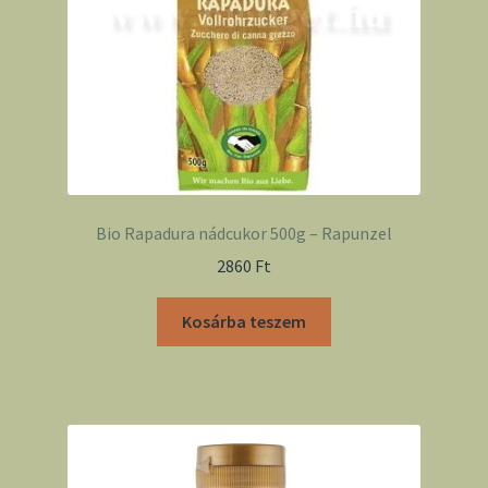
Bio Rapadura nádcukor 500g – Rapunzel
2860
Ft
Kosárba teszem