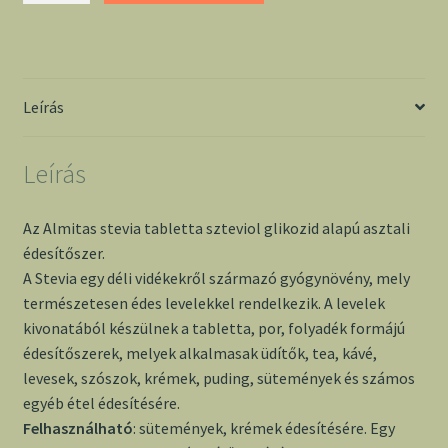
tabletta
300
db
mennyiség
Leírás
Leírás
Az Almitas stevia tabletta szteviol glikozid alapú asztali
édesítőszer.
A Stevia egy déli vidékekről származó gyógynövény, mely
természetesen édes levelekkel rendelkezik. A levelek
kivonatából készülnek a tabletta, por, folyadék formájú
édesítőszerek, melyek alkalmasak üdítők, tea, kávé,
levesek, szószok, krémek, puding, sütemények és számos
egyéb étel édesítésére.
Felhasználható
: sütemények, krémek édesítésére. Egy