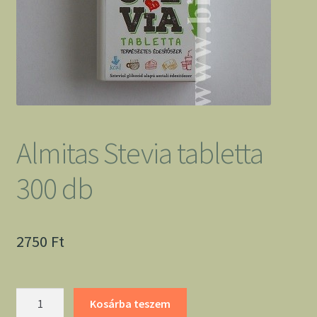
Almitas Stevia tabletta
300 db
2750
Ft
Almitas
Kosárba teszem
Stevia