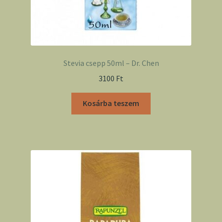
Stevia csepp 50ml – Dr. Chen
3100
Ft
Kosárba teszem