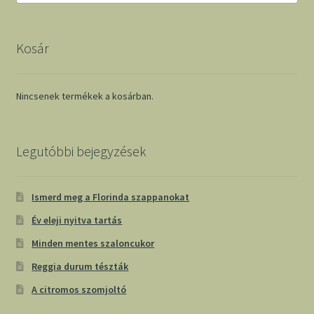
Kosár
Nincsenek termékek a kosárban.
Legutóbbi bejegyzések
Ismerd meg a Florinda szappanokat
Év eleji nyitva tartás
Minden mentes szaloncukor
Reggia durum tészták
A citromos szomjoltó