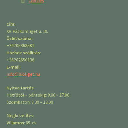
Cookies
Cím:
XV. Páskomliget u. 10.
Üzlet száma:
+36705368581
Házhoz szállítás:
+36202650136
E-mail:
info@bioliget.hu
Nyitva tartás:
Hétfőtől – péntekig: 9.00 – 17.00
Szombaton: 8.30 – 13.00
Megközelítés:
Villamos
: 69-es