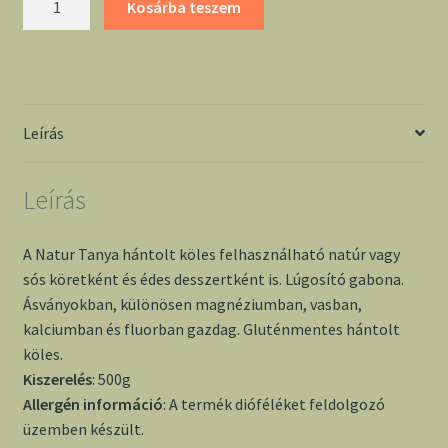
Kosárba teszem
Tanya
hántolt
köles
500g
mennyiség
Leírás
Leírás
A Natur Tanya hántolt köles felhasználható natúr vagy
sós köretként és édes desszertként is. Lúgosító gabona.
Ásványokban, különösen magnéziumban, vasban,
kalciumban és fluorban gazdag. Gluténmentes hántolt
köles.
Kiszerelés
: 500g
Allergén információ
: A termék dióféléket feldolgozó
üzemben készült.