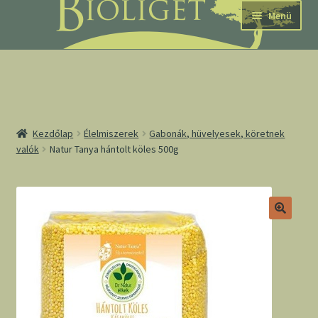
Ugrás
Kilépés
Menü
a
a
navigációhoz
tartalomba
nd
Kezdőlap
Élelmiszerek
Gabonák, hüvelyesek, köretnek
valók
Natur Tanya hántolt köles 500g
u
nd
u