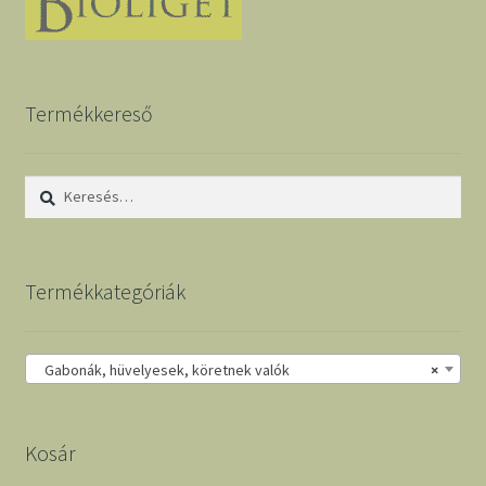
Termékkereső
Keresés:
Termékkategóriák
Gabonák, hüvelyesek, köretnek valók
×
Kosár