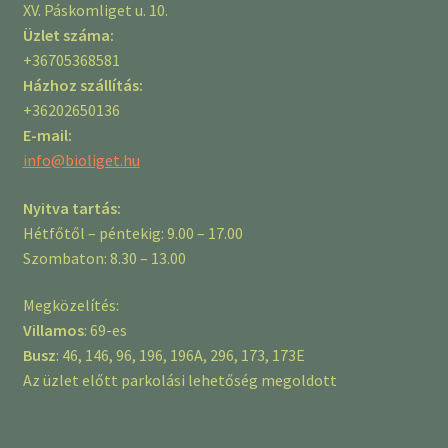
XV. Páskomliget u. 10.
Üzlet száma:
+36705368581
Házhoz szállítás:
+36202650136
E-mail:
info@bioliget.hu
Nyitva tartás:
Hétfőtől – péntekig: 9.00 – 17.00
Szombaton: 8.30 – 13.00
Megközelítés:
Villamos
: 69-es
Busz
: 46, 146, 96, 196, 196A, 296, 173, 173E
Az üzlet előtt parkolási lehetőség megoldott