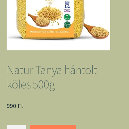
Natur Tanya hántolt
köles 500g
990
Ft
Natur