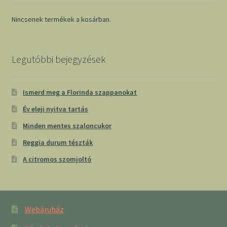
Nincsenek termékek a kosárban.
Legutóbbi bejegyzések
Ismerd meg a Florinda szappanokat
Év eleji nyitva tartás
Minden mentes szaloncukor
Reggia durum tészták
A citromos szomjoltó
Webáruház