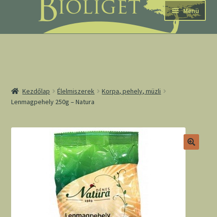
Ugrás
Kilépés
Menü
a
a
navigációhoz
tartalomba
nd
Kezdőlap
Élelmiszerek
Korpa, pehely, müzli
Lenmagpehely 250g – Natura
u
nd
u