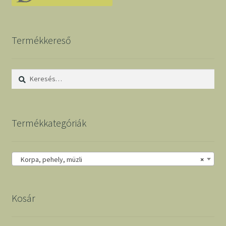
Termékkereső
Keresés:
Termékkategóriák
Korpa, pehely, müzli
×
Kosár