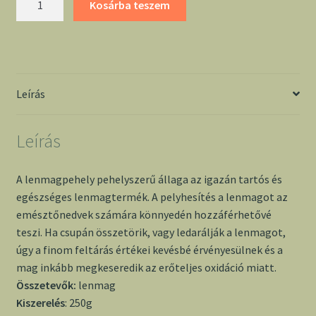
Kosárba teszem
250g
-
Natura
mennyiség
Leírás
Leírás
A lenmagpehely pehelyszerű állaga az igazán tartós és
egészséges lenmagtermék. A pelyhesítés a lenmagot az
emésztőnedvek számára könnyedén hozzáférhetővé
teszi. Ha csupán összetörik, vagy ledarálják a lenmagot,
úgy a finom feltárás értékei kevésbé érvényesülnek és a
mag inkább megkeseredik az erőteljes oxidáció miatt.
Összetevők:
lenmag
Kiszerelés
: 250g