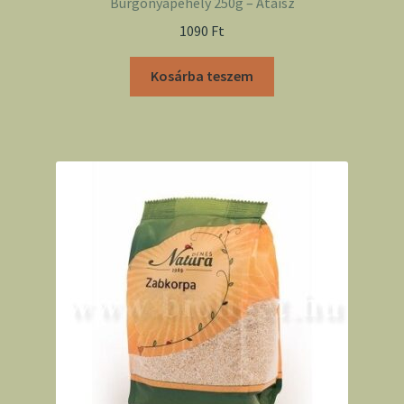
Burgonyapehely 250g – Ataisz
1090
Ft
Kosárba teszem