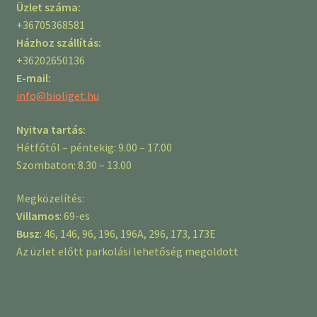
Üzlet száma:
+36705368581
Házhoz szállítás:
+36202650136
E-mail:
info@bioliget.hu
Nyitva tartás:
Hétfőtől – péntekig: 9.00 – 17.00
Szombaton: 8.30 – 13.00
Megközelítés:
Villamos
: 69-es
Busz
: 46, 146, 96, 196, 196A, 296, 173, 173E
Az üzlet előtt parkolási lehetőség megoldott