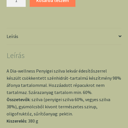
Kosárba teszem
wellness
penyigei
szilva
lekvár
mennyiség
Leírás
Leírás
A Dia-wellness Penyigei szilva lekvár édesítőszerrel
készült csökkentett szénhidrát-tartalmú készítmény 98%
áfonya tartalommal. Hozzáadott répacukrot nem
tartalmaz. Szárazanyag tartalom min. 60%.
Összetevők
: szilva (penyigei szilva 60%, vegyes szilva
38%), gyümölcsből kivont természetes szirup,
oligofruktóz, sűrítőanyag: pektin.
Kiszerelés
: 380 g