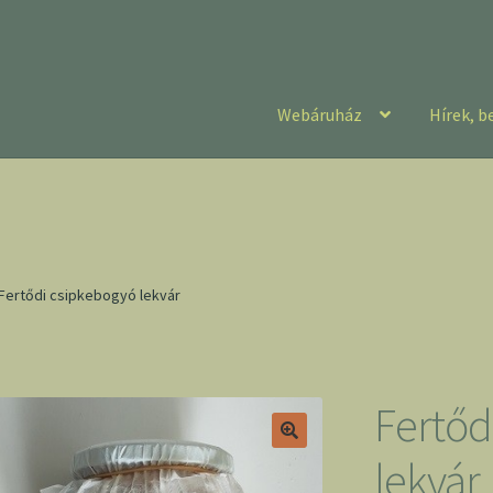
Webáruház
Hírek, b
Fertődi csipkebogyó lekvár
Fertőd
lekvár