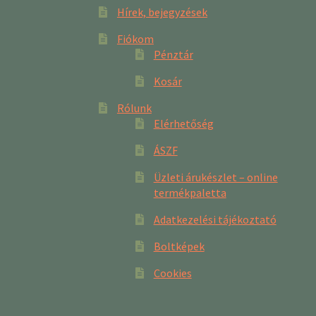
Hírek, bejegyzések
Fiókom
Pénztár
Kosár
Rólunk
Elérhetőség
ÁSZF
Üzleti árukészlet – online
termékpaletta
Adatkezelési tájékoztató
Boltképek
Cookies