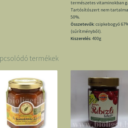
természetes vitaminokban g
Tartósítószert nem tartalma
50%.
Összetevők
: csipkebogyó 67%
(sűrítményből).
Kiszerelés
: 400g
pcsolódó termékek