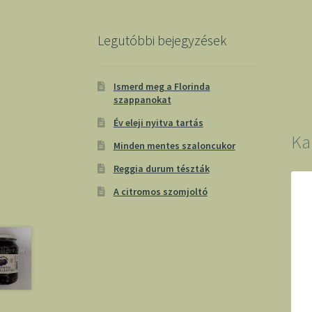
Legutóbbi bejegyzések
Ismerd meg a Florinda
szappanokat
Év eleji nyitva tartás
Ka
Minden mentes szaloncukor
Reggia durum tészták
A citromos szomjoltó