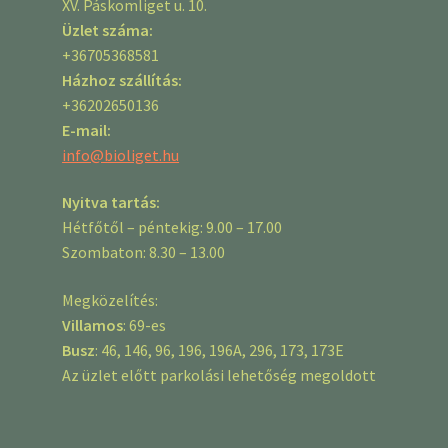
XV. Páskomliget u. 10.
Üzlet száma:
+36705368581
Házhoz szállítás:
+36202650136
E-mail:
info@bioliget.hu
Nyitva tartás:
Hétfőtől – péntekig: 9.00 – 17.00
Szombaton: 8.30 – 13.00
Megközelítés:
Villamos
: 69-es
Busz
: 46, 146, 96, 196, 196A, 296, 173, 173E
Az üzlet előtt parkolási lehetőség megoldott