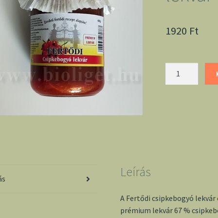
1920
Ft
Fertődi
csipkebogyó
lekvár
mennyiség
Leírás
ás
A Fertődi csipkebogyó lekvár 
prémium lekvár 67 % csipkeb