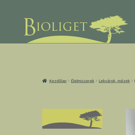
Ugrás
Kilépés
a
a
navigációhoz
tartalomba
Kezdőlap
Élelmiszerek
Lekvárok, mézek