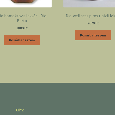
io homoktövis lekvár – Bio
Dia-wellness piros ribizli le
Berta
2670
Ft
1880
Ft
Kosárba teszem
Kosárba teszem
Cím: