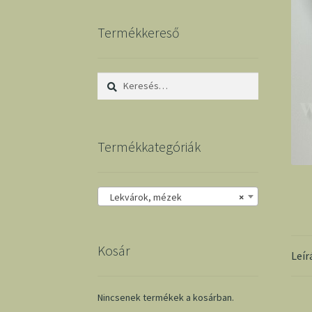
Termékkereső
Keresés:
Termékkategóriák
Lekvárok, mézek
×
Kosár
Leír
Nincsenek termékek a kosárban.