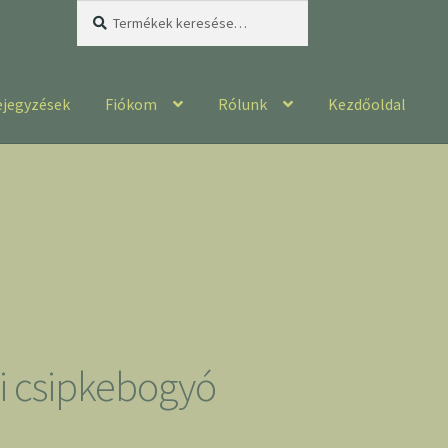
Keresés
Keresés
a
következőre:
ejegyzések
Fiókom
Rólunk
Kezdőoldal
i csipkebogyó