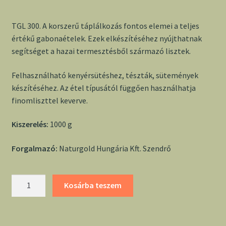
TGL 300. A korszerű táplálkozás fontos elemei a teljes
értékű gabonaételek. Ezek elkészítéséhez nyújthatnak
segítséget a hazai termesztésből származó lisztek.
Felhasználható kenyérsütéshez, tészták, sütemények
készítéséhez. Az étel típusától függően használhatja
finomliszttel keverve.
Kiszerelés:
1000 g
Forgalmazó:
Naturgold Hungária Kft. Szendrő
Bio
Kosárba teszem
teljes
őrlésű
tönkölybúza