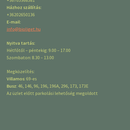
+36705368581
Házhoz szállítás:
+36202650136
E-mail:
info@bioliget.hu
Nyitva tartás:
Hétfőtől – péntekig: 9.00 – 17.00
Szombaton: 8.30 – 13.00
Megközelítés:
Villamos
: 69-es
Busz
: 46, 146, 96, 196, 196A, 296, 173, 173E
Az üzlet előtt parkolási lehetőség megoldott