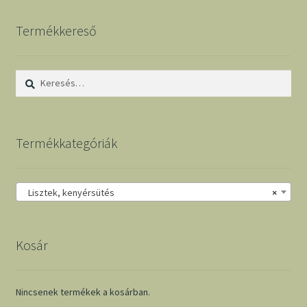
Termékkereső
Keresés:
Termékkategóriák
Lisztek, kenyérsütés
×
Kosár
Nincsenek termékek a kosárban.