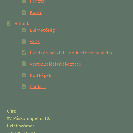
Pénztár
Kosár
Rólunk
Elérhetőség
ÁSZF
Üzleti árukészlet – online termékpaletta
Adatkezelési tájékoztató
Boltképek
Cookies
Cím:
XV. Páskomliget u. 10.
Üzlet száma: