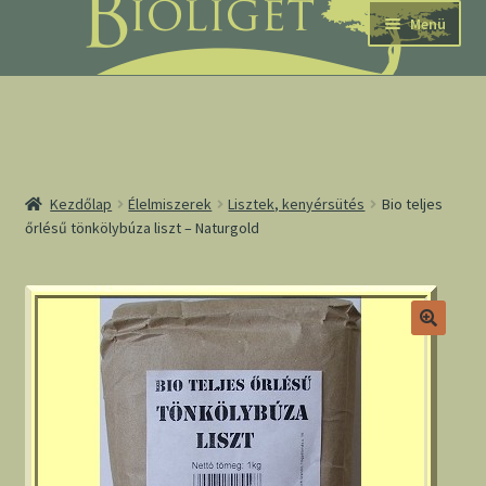
Ugrás
Kilépés
Menü
a
a
navigációhoz
tartalomba
nd
Kezdőlap
Élelmiszerek
Lisztek, kenyérsütés
Bio teljes
őrlésű tönkölybúza liszt – Naturgold
u
nd
u