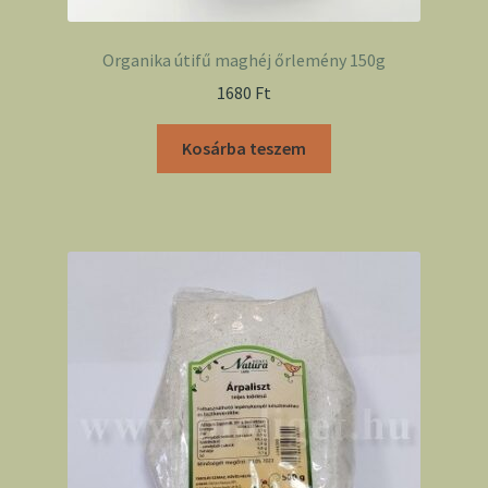
Organika útifű maghéj őrlemény 150g
1680
Ft
Kosárba teszem