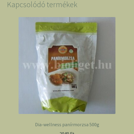
liszt
Kapcsolódó termékek
-
Naturgold
mennyiség
Dia-wellness panírmorzsa 500g
2040
Ft