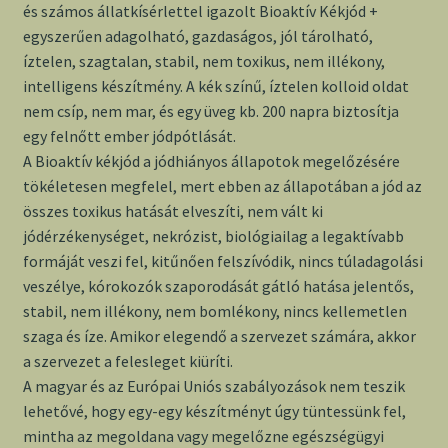
és számos állatkísérlettel igazolt Bioaktív Kékjód +
egyszerűen adagolható, gazdaságos, jól tárolható,
íztelen, szagtalan, stabil, nem toxikus, nem illékony,
intelligens készítmény. A kék színű, íztelen kolloid oldat
nem csíp, nem mar, és egy üveg kb. 200 napra biztosítja
egy felnőtt ember jódpótlását.
A Bioaktív kékjód a jódhiányos állapotok megelőzésére
tökéletesen megfelel, mert ebben az állapotában a jód az
összes toxikus hatását elveszíti, nem vált ki
jódérzékenységet, nekrózist, biológiailag a legaktívabb
formáját veszi fel, kitűnően felszívódik, nincs túladagolási
veszélye, kórokozók szaporodását gátló hatása jelentős,
stabil, nem illékony, nem bomlékony, nincs kellemetlen
szaga és íze. Amikor elegendő a szervezet számára, akkor
a szervezet a felesleget kiüríti.
A magyar és az Európai Uniós szabályozások nem teszik
lehetővé, hogy egy-egy készítményt úgy tüntessünk fel,
mintha az megoldana vagy megelőzne egészségügyi