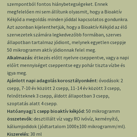
szempontból fontos hiánybetegségeket. Ennek
megfelelően mi sem állítunk olyasmit, hogy a Bioaktív
Kékjód a megoldás minden jóddal kapcsolatos gondunkra.
Azt azonban kijelenthetjük, hogy a Bioaktív Kékjód az élő
szervezetek számára legkedvezőbb formában, szerves
állapotban tartalmaz jódiont, melynek egyetlen cseppje
50 mikrogramm aktív jódionnak felel meg.
Alkalmazás:
étkezés előtt nyelvre cseppentve, vagy a napi
előírt mennyiséget cseppentse egy pohár tiszta vízbe és
igya meg.
Ajánlott napi adagolás korosztályonként:
óvodások: 2
csepp, 7-10 év között 2 csepp, 11-14 év között 3 csepp,
felnőtteknek 3 csepp, áldott állapotban 3 csepp,
szoptatás alatt 4 csepp.
Hatóanyag/1 csepp bioaktív kékjód:
50 mikrogramm
összetevők:
desztillált víz vagy RO ivóvíz, keményítő,
káliumjodidok (jódtartalom 1000±100 mikrogramm/ml).
Kiszerelés:
30 ml