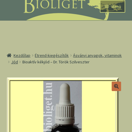
Ugrás
Kilépés
Menü
a
a
navigációhoz
tartalomba
nd
Kezdőlap
Étrend-kiegészítők
Ásványi anyagok, vitaminok
Jód
Bioaktív kékjód – Dr. Török Szilveszter
u
nd
u