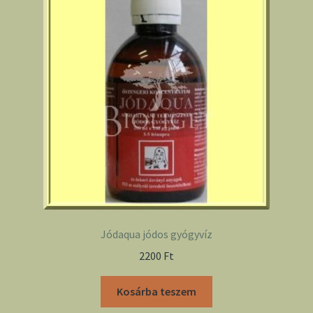
Jódaqua jódos gyógyvíz
2200
Ft
Kosárba teszem