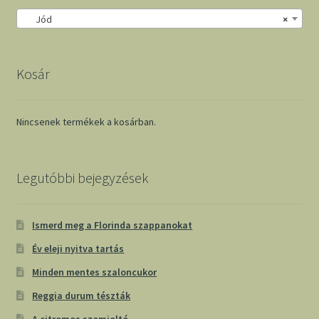
Jód
×
Kosár
Nincsenek termékek a kosárban.
Legutóbbi bejegyzések
Ismerd meg a Florinda szappanokat
Év eleji nyitva tartás
Minden mentes szaloncukor
Reggia durum tészták
A citromos szomjoltó