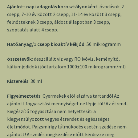
Ajánlott napi adagolás korosztályonként:
óvodások: 2
csepp, 7-10 év között 2 csepp, 11-14 év között 3 csepp,
felnőtteknek 3 csepp, áldott állapotban 3 csepp,
szoptatás alatt 4 csepp.
Hatóanyag/1 csepp bioaktív kékjód:
50 mikrogramm
összetevők:
desztillált víz vagy RO ivóvíz, keményítő,
káliumjodidok (jódtartalom 1000±100 mikrogramm/ml).
Kiszerelés:
30 ml
Figyelmeztetés:
Gyermekek elől elzárva tartandó! Az
ajánlott fogyasztási mennyiséget ne lépje túl! Az étrend-
kiegészítő fogyasztása nem helyettesíti a
kiegyensúlyozott vegyes étrendet és egészséges
életmódot. Pajzsmirigy túlműködés esetén szedése nem
ajánlott! A szedés megkezdése előtt kérdezze meg