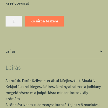
kezelőorvosát!
Bioaktív
Kosárba teszem
kékjód
-
Dr.
Török
Szilveszter
Leírás
mennyiség
Leírás
A prof. dr. Török Szilveszter által kifejlesztett Bioaktív
Kékjód étrend-kiegészítő készítmény alkalmas a jódhiány
megelőzésére és a jódpótlásra minden korosztály
számára.
A több évtizedes tudományos kutató-fejlesztő munkával