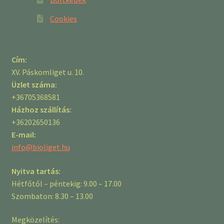
Cookies
Cím:
XV. Páskomliget u. 10.
Üzlet száma:
+36705368581
Házhoz szállítás:
+36202650136
E-mail:
info@bioliget.hu
Nyitva tartás:
Hétfőtől – péntekig: 9.00 – 17.00
Szombaton: 8.30 – 13.00
Megközelítés: