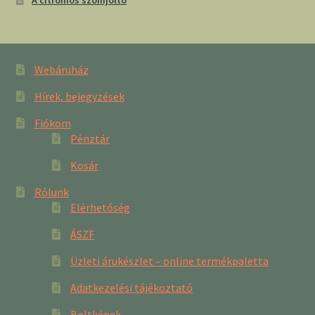
Webáruház
Hírek, bejegyzések
Fiókom
Pénztár
Kosár
Rólunk
Elérhetőség
ÁSZF
Üzleti árukészlet – online termékpaletta
Adatkezelési tájékoztató
Boltképek