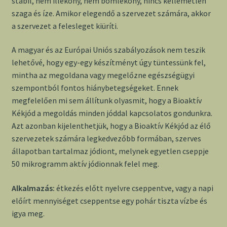
stabil, nem illékony, nem bomlékony, nincs kellemetlen
szaga és íze. Amikor elegendő a szervezet számára, akkor
a szervezet a felesleget kiüríti.
A magyar és az Európai Uniós szabályozások nem teszik
lehetővé, hogy egy-egy készítményt úgy tüntessünk fel,
mintha az megoldana vagy megelőzne egészségügyi
szempontból fontos hiánybetegségeket. Ennek
megfelelően mi sem állítunk olyasmit, hogy a Bioaktív
Kékjód a megoldás minden jóddal kapcsolatos gondunkra.
Azt azonban kijelenthetjük, hogy a Bioaktív Kékjód az élő
szervezetek számára legkedvezőbb formában, szerves
állapotban tartalmaz jódiont, melynek egyetlen cseppje
50 mikrogramm aktív jódionnak felel meg.
Alkalmazás:
étkezés előtt nyelvre cseppentve, vagy a napi
előírt mennyiséget cseppentse egy pohár tiszta vízbe és
igya meg.