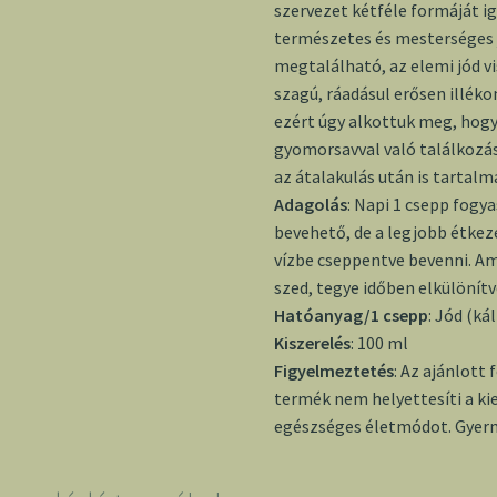
szervezet kétféle formáját igé
természetes és mesterséges
megtalálható, az elemi jód v
szagú, ráadásul erősen illék
ezért úgy alkottuk meg, hogy
gyomorsavval való találkozás
az átalakulás után is tartalm
Adagolás
: Napi 1 csepp fogy
bevehető, de a legjobb étkezé
vízbe cseppentve bevenni. Am
szed, tegye időben elkülönítv
Hatóanyag/1 csepp
: Jód (k
Kiszerelés
: 100 ml
Figyelmeztetés
: Az ajánlott
termék nem helyettesíti a ki
egészséges életmódot. Gyerm