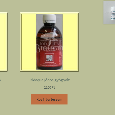
k
Jódaqua jódos gyógyvíz
2200
Ft
Kosárba teszem