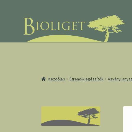
Ugrás
Kilépés
a
a
navigációhoz
tartalomba
Kezdőlap
Étrend-kiegészítők
Ásványi anya