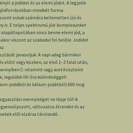
nyli: a jodidot és az elemi jódot. A legjobb
 jódforrásokban mindkét forma
iszont sokak számára kellemetlen ízű és
ony is. E teljes spektrumú jód-komplexünket
 alapállapotában nincs benne elemi jód, a
akor viszont az szabadul fel belőle. Jodidot
az.
asztását javasoljuk. A napi adag bármikor
s előtt vagy közben, az első 1–2 falat után,
ennyiben C-vitamint vagy acetilciszteint
e, legalább fél óra különbséggel!
álium-jodidból és kálium-jodátból) 600 mcg
 fogyasztási mennyiséget ne lépje túl! A
egyensúlyozott, változatos étrendet és az
ekek elől elzárva tárolandó.