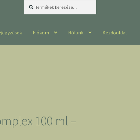
Keresés
Keresés
a
következőre:
ejegyzések
Fiókom
Rólunk
Kezdőoldal
mplex 100 ml –