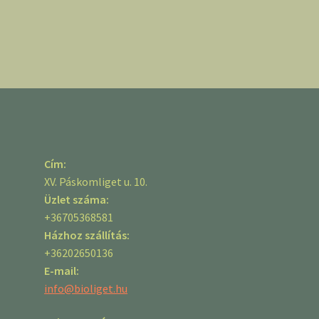
Cím:
XV. Páskomliget u. 10.
Üzlet száma:
+36705368581
Házhoz szállítás:
+36202650136
E-mail:
info@bioliget.hu