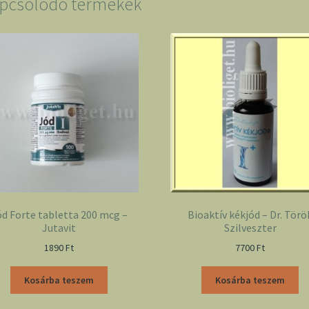
pcsolódó termékek
d Forte tabletta 200 mcg –
Bioaktív kékjód – Dr. Törö
Jutavit
Szilveszter
1890
Ft
7700
Ft
Kosárba teszem
Kosárba teszem