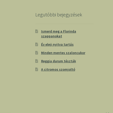
Legutóbbi bejegyzések
Ismerd meg a Florinda
szappanokat
Év eleji nyitva tartás
Minden mentes szaloncukor
Reggia durum tészták
A citromos szomjoltó