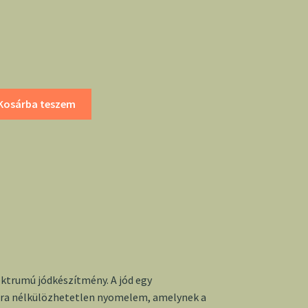
Kosárba teszem
ktrumú jódkészítmény. A jód egy
ára nélkülözhetetlen nyomelem, amelynek a