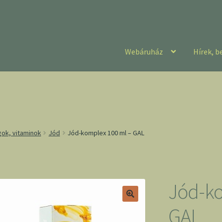
Webáruház
Hírek, b
gok, vitaminok
Jód
Jód-komplex 100 ml – GAL
Jód-ko
GAL