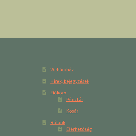
Webáruház
Hírek, bejegyzések
Fiókom
Pénztár
Kosár
Rólunk
Elérhetőség