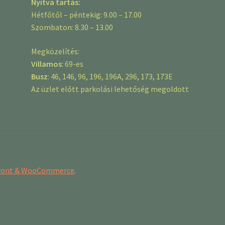
Nyitva tartás:
Hétfőtől – péntekig: 9.00 – 17.00
Szombaton: 8.30 – 13.00
Megközelítés:
Villamos
: 69-es
Busz
: 46, 146, 96, 196, 196A, 296, 173, 173E
Az üzlet előtt parkolási lehetőség megoldott
efront & WooCommerce
.