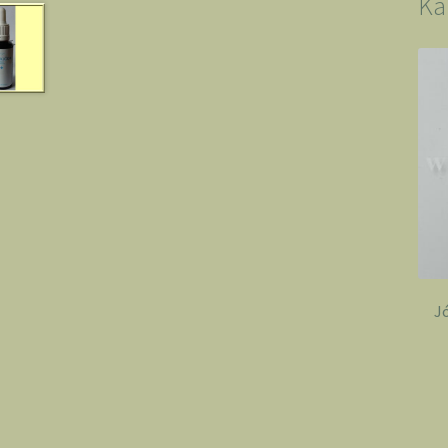
Ka
Jó