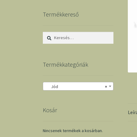
Termékkereső
Keresés:
Termékkategóriák
Jód
×
Kosár
Leír
Nincsenek termékek a kosárban.