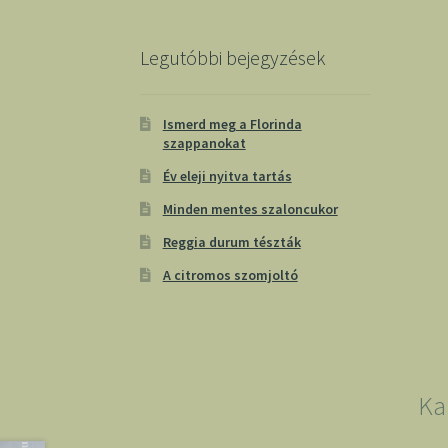
Legutóbbi bejegyzések
Ismerd meg a Florinda
szappanokat
Év eleji nyitva tartás
Minden mentes szaloncukor
Reggia durum tészták
A citromos szomjoltó
Ka