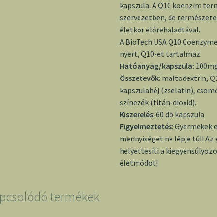
kapszula. A Q10 koenzim te
szervezetben, de természete
életkor előrehaladtával.
A BioTech USA Q10 Coenzyme
nyert, Q10-et tartalmaz.
Hatóanyag/kapszula:
100mg
Összetevők
: maltodextrin, 
kapszulahéj (zselatin), cso
színezék (titán-dioxid).
Kiszerelés
: 60 db kapszula
Figyelmeztetés
: Gyermekek e
mennyiséget ne lépje túl! Az
helyettesíti a kiegyensúlyoz
életmódot!
pcsolódó termékek