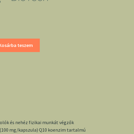
Kosárba teszem
olók és nehéz fizikai munkát végzők
 (100 mg/kapszula) Q10 koenzim tartalmú