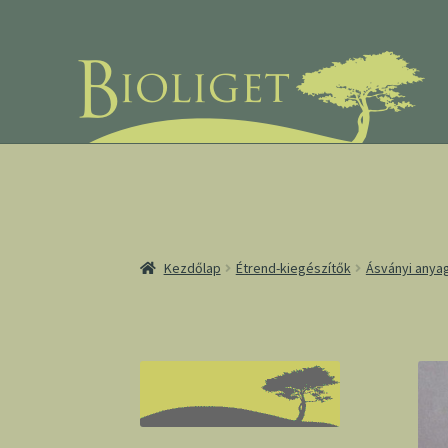
Ugrás
Kilépés
a
a
navigációhoz
tartalomba
Kezdőlap
Étrend-kiegészítők
Ásványi anya