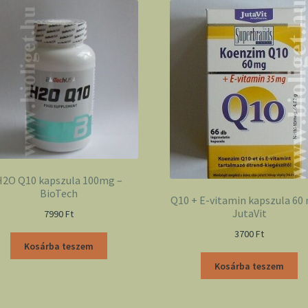
H2O Q10 kapszula 100mg –
BioTech
Q10 + E-vitamin kapszula 60
JutaVit
7990
Ft
3700
Ft
Kosárba teszem
Kosárba teszem