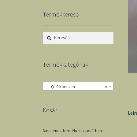
Termékkereső
Keresés:
Termékkategóriák
Q10 koenzim
×
Kosár
Leír
Nincsenek termékek a kosárban.