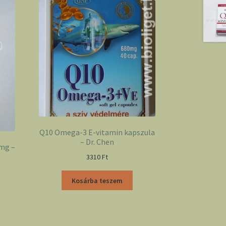
Q10 Omega-3 E-vitamin kapszula
– Dr. Chen
 mg –
3310
Ft
Kosárba teszem