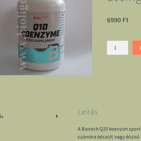
6990
Ft
Q10
Koenzim
kapszula
100mg
-
BioTech
mennyiség
Leírás
ás
A Biotech Q10 koenzim sport
számára készült nagy dózisú