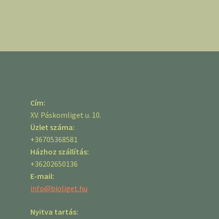
Cím:
XV. Páskomliget u. 10.
Üzlet száma:
+36705368581
Házhoz szállítás:
+36202650136
E-mail:
info@bioliget.hu
Nyitva tartás: