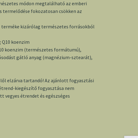
rmészetes módon megtalálható az emberi
s termelődése fokozatosan csökken az
 terméke kizárólag természetes forrásokból
 Q10 koenzim
Q10 koenzim (természetes formátumú),
mósodást gátló anyag (magnézium-sztearát),
lől elzárva tartandó! Az ajánlott fogyasztási
 étrend-kiegészítő fogyasztása nem
ott vegyes étrendet és egészséges