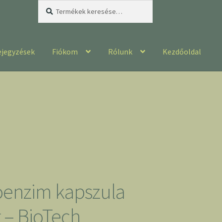
Keresés
Keresés
a
következőre:
ejegyzések
Fiókom
Rólunk
Kezdőoldal
enzim kapszula
– BioTech