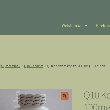
Webáruház
Hírek, b
gok, vitaminok
Q10 koenzim
Q10 Koenzim kapszula 100mg – BioTech
Q10 Ko
100mg 