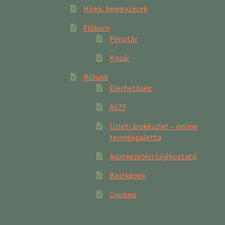
Hírek, bejegyzések
Fiókom
Pénztár
Kosár
Rólunk
Elérhetőség
ÁSZF
Üzleti árukészlet – online
termékpaletta
Adatkezelési tájékoztató
Boltképek
Cookies