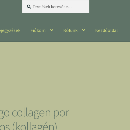
Keresés
Keresés
a
következőre:
ejegyzések
Fiókom
Rólunk
Kezdőoldal
go collagen por
os (kollagén)