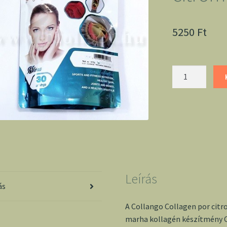
5250
Ft
Collango
collagen
por
citromos
(kollagén)
mennyiség
Leírás
ás
A Collango Collagen por citro
marha kollagén készítmény C