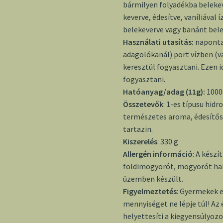
bármilyen folyadékba belekev
keverve, édesítve, vaníliával 
belekeverve vagy banánt bel
Használati utasítás:
naponta
adagolókanál) port vízben (
keresztül fogyasztani. Ezen 
fogyasztani.
Hatóanyag/adag (11g):
1000
Összetevők
: 1-es típusu hid
természetes aroma, édesítőszer
tartazin.
Kiszerelés
: 330 g
Allergén információ
: A készí
földimogyorót, mogyorót hal 
üzemben készült.
Figyelmeztetés
: Gyermekek e
mennyiséget ne lépje túl! Az
helyettesíti a kiegyensúlyoz