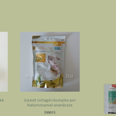
ek
Jutavit collagén komplex por
hialuronsavval ananászos
5990
Ft