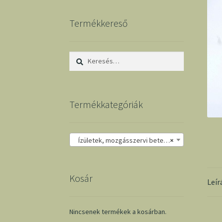
Termékkereső
Keresés:
Termékkategóriák
Ízületek, mozgásszervi betegségek
×
Kosár
Leír
Nincsenek termékek a kosárban.