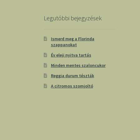
Legutóbbi bejegyzések
Ismerd meg a Florinda
szappanokat
Év eleji nyitva tartás
Minden mentes szaloncukor
Reggia durum tészták
A citromos szomjoltó