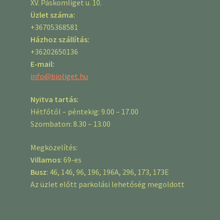
XV. Páskomliget u. 10.
Üzlet száma:
+36705368581
Házhoz szállítás:
+36202650136
E-mail:
info@bioliget.hu
Nyitva tartás:
Hétfőtől – péntekig: 9.00 – 17.00
Szombaton: 8.30 – 13.00
Megközelítés:
Villamos
: 69-es
Busz
: 46, 146, 96, 196, 196A, 296, 173, 173E
Az üzlet előtt parkolási lehetőség megoldott