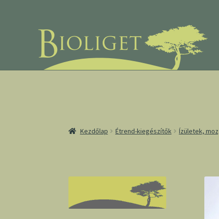
Ugrás
Kilépés
a
a
navigációhoz
tartalomba
Kezdőlap
Étrend-kiegészítők
Ízületek, mo