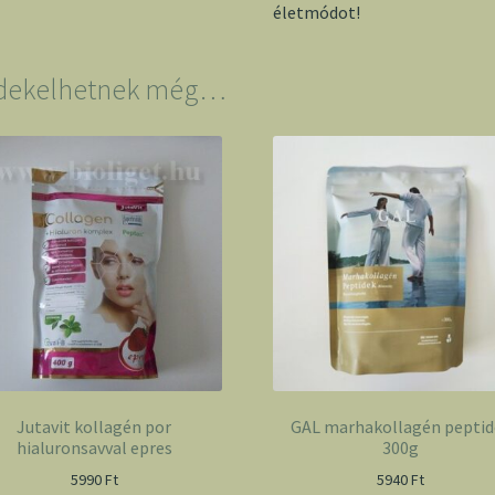
életmódot!
dekelhetnek még…
Jutavit kollagén por
GAL marhakollagén peptid
hialuronsavval epres
300g
5990
Ft
5940
Ft