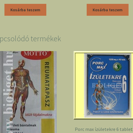
Kosárba teszem
Kosárba teszem
pcsolódó termékek
Porc max ízületekre 6 tablet