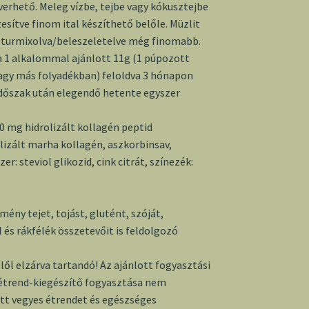
erhető. Meleg vízbe, tejbe vagy kókusztejbe
ízesítve finom ital készíthető belőle. Müzlit
eturmixolva/beleszeletelve még finomabb.
 1 alkalommal ajánlott 11g (1 púpozott
vagy más folyadékban) feloldva 3 hónapon
időszak után elegendő hetente egyszer
0 mg hidrolizált kollagén peptid
rolizált marha kollagén, aszkorbinsav,
: steviol glikozid, cink citrát, színezék:
tmény tejet, tojást, glutént, szóját,
és rákfélék összetevőit is feldolgozó
lől elzárva tartandó! Az ajánlott fogyasztási
 étrend-kiegészítő fogyasztása nem
ott vegyes étrendet és egészséges