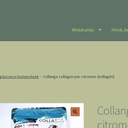
Webáruház
Hírek, b
zgásszervi betegségek
Collango collagen por citromos (kollagén)
Collan
citrom