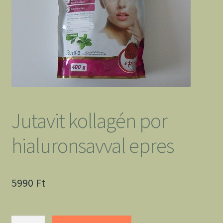
Jutavit kollagén por
hialuronsavval epres
5990
Ft
Jutavit