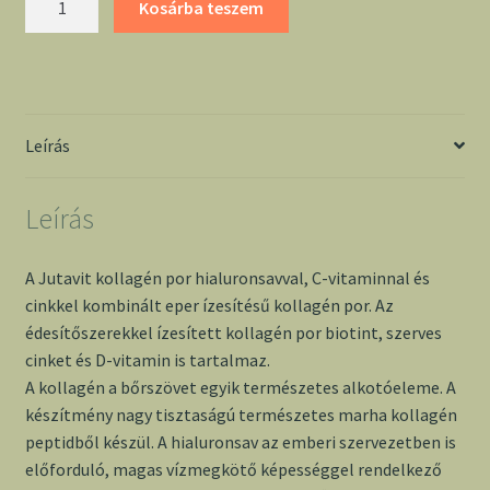
Kosárba teszem
kollagén
por
hialuronsavval
epres
mennyiség
Leírás
Leírás
A Jutavit kollagén por hialuronsavval, C-vitaminnal és
cinkkel kombinált eper ízesítésű kollagén por. Az
édesítőszerekkel ízesített kollagén por biotint, szerves
cinket és D-vitamin is tartalmaz.
A kollagén a bőrszövet egyik természetes alkotóeleme. A
készítmény nagy tisztaságú természetes marha kollagén
peptidből készül. A hialuronsav az emberi szervezetben is
előforduló, magas vízmegkötő képességgel rendelkező