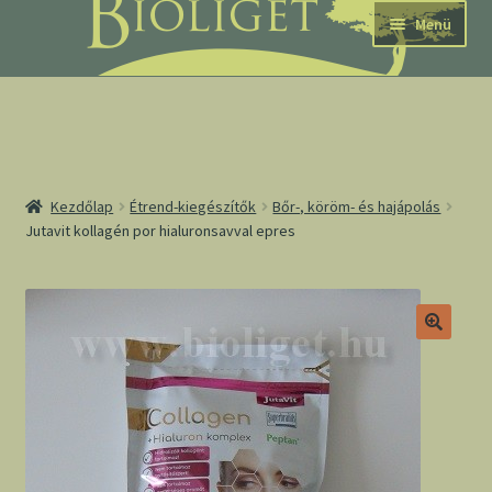
Ugrás
Kilépés
Menü
a
a
navigációhoz
tartalomba
nd
Kezdőlap
Étrend-kiegészítők
Bőr-, köröm- és hajápolás
Jutavit kollagén por hialuronsavval epres
u
nd
u