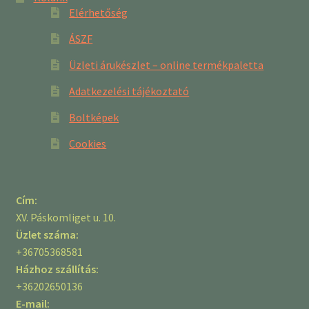
Elérhetőség
ÁSZF
Üzleti árukészlet – online termékpaletta
Adatkezelési tájékoztató
Boltképek
Cookies
Cím:
XV. Páskomliget u. 10.
Üzlet száma:
+36705368581
Házhoz szállítás:
+36202650136
E-mail: