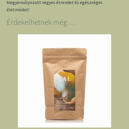
kiegyensúlyozott vegyes étrendet és egészséges
életmódot!
Érdekelhetnek még…