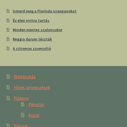
Ismerd meg a Florinda szappanokat
Év eleji nyitva tartás
Minden mentes szaloncukor
Reggia durum tészták
A citromos szomjoltó
Webáruház
Hírek, bejegyzések
Fiókom
Pénztár
Kosár
Rólunk