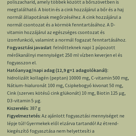
poliszacharid, amely többek között a bőrszövetben is
megtalálható. A biotin és a cink hozzájárul a bőr és a haj
normál állapotának megőrzéséhez. A cink hozzájárul a
normál csontozat és a körmök fenntartásához. A D-
vitamin hozzájárul az egészséges csontozat és
izomfunkció, valamint a normál fogazat fenntartásához.
Fogyasztási javaslat
: felnőtteknek napi 1 púpozott
mérőkanálnyi mennyiséget 250 ml vízben keverjen el és
fogyasszon el.
Hatóanyag/napi adag (12,9 g=1 adagolókanál):
hidrolizált kollagén (peptan) 10000 mg, C-vitamin 500 mg,
Nátium-hialuronát 100 mg, Csipkebogyó kivonat 50 mg,
Cink (szerves kötésű cink glükonát) 10 mg, Biotin 125 µg,
D3-vitamin 5 µg.
Kiszerelés
: 387 g
Figyelmeztetés
: Az ajánlott fogyasztási mennyiséget ne
lépje túl! Gyermekek elől elzárva tartandó! Az étrend-
kiegészítő fogyasztása nem helyettesíti a