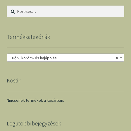
Keresés:
Termékkategóriák
Bőr-, köröm- és hajápolás
×
Kosár
Nincsenek termékek a kosárban.
Legutóbbi bejegyzések