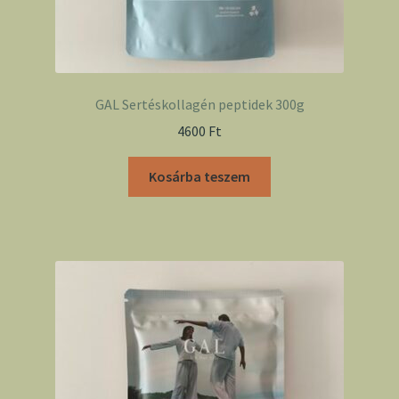
GAL Sertéskollagén peptidek 300g
4600
Ft
Kosárba teszem