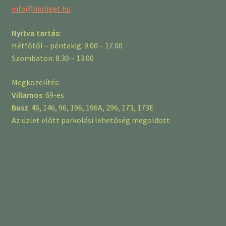
info@bioliget.hu
Nyitva tartás:
Hétfőtől – péntekig: 9.00 – 17.00
Szombaton: 8.30 – 13.00
Megközelítés:
Villamos
: 69-es
Busz
: 46, 146, 96, 196, 196A, 296, 173, 173E
Az üzlet előtt parkolási lehetőség megoldott