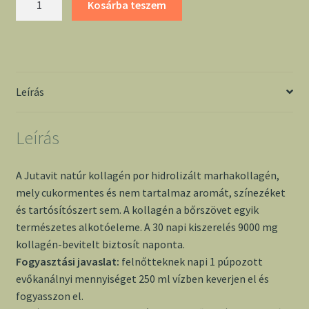
Kosárba teszem
natúr
kollagén
por
300g
mennyiség
Leírás
Leírás
A Jutavit natúr kollagén por hidrolizált marhakollagén,
mely cukormentes és nem tartalmaz aromát, színezéket
és tartósítószert sem. A kollagén a bőrszövet egyik
természetes alkotóeleme. A 30 napi kiszerelés 9000 mg
kollagén-bevitelt biztosít naponta.
Fogyasztási javaslat:
felnőtteknek napi 1 púpozott
evőkanálnyi mennyiséget 250 ml vízben keverjen el és
fogyasszon el.