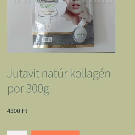
Jutavit natúr kollagén
por 300g
4300
Ft
Jutavit