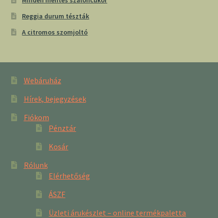
Minden mentes szaloncukor
Reggia durum tészták
A citromos szomjoltó
Webáruház
Hírek, bejegyzések
Fiókom
Pénztár
Kosár
Rólunk
Elérhetőség
ÁSZF
Üzleti árukészlet – online termékpaletta