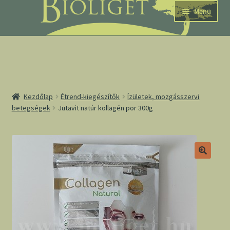
Ugrás
Kilépés
Menü
a
a
navigációhoz
tartalomba
nd
Kezdőlap
Étrend-kiegészítők
Ízületek, mozgásszervi
betegségek
Jutavit natúr kollagén por 300g
u
nd
u