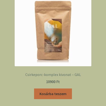
Csirkeporc-komplex kivonat – GAL
10900
Ft
Kosárba teszem