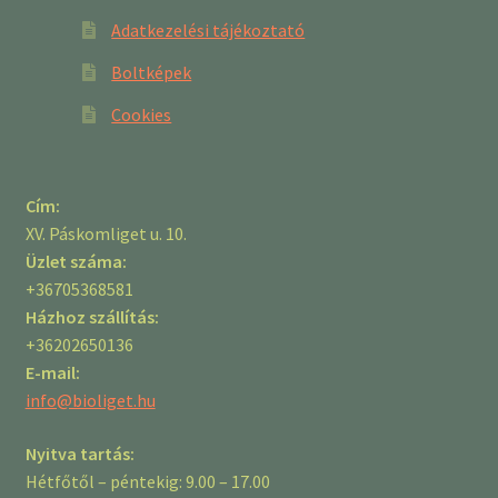
Adatkezelési tájékoztató
Boltképek
Cookies
Cím:
XV. Páskomliget u. 10.
Üzlet száma:
+36705368581
Házhoz szállítás:
+36202650136
E-mail:
info@bioliget.hu
Nyitva tartás:
Hétfőtől – péntekig: 9.00 – 17.00