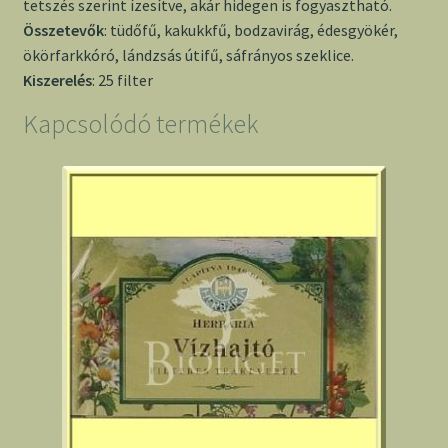
tetszés szerint ízesítve, akár hidegen is fogyasztható.
Összetevők
: tüdőfű, kakukkfű, bodzavirág, édesgyökér,
ökörfarkkóró, lándzsás útifű, sáfrányos szeklice.
Kiszerelés
: 25 filter
Kapcsolódó termékek