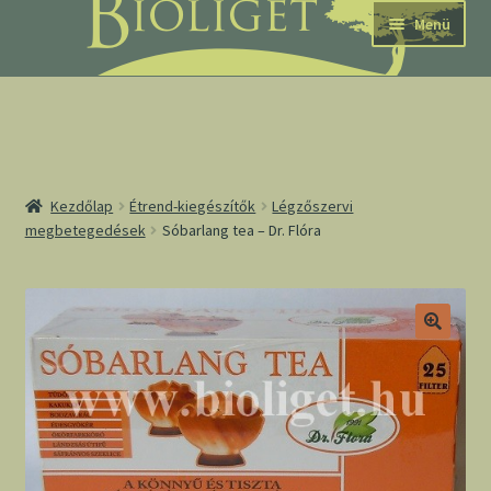
Ugrás
Kilépés
Menü
a
a
navigációhoz
tartalomba
nd
Kezdőlap
Étrend-kiegészítők
Légzőszervi
megbetegedések
Sóbarlang tea – Dr. Flóra
u
nd
u