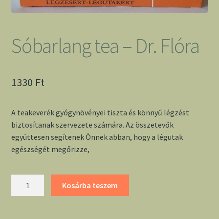
Sóbarlang tea – Dr. Flóra
1330
Ft
A teakeverék gyógynövényei tiszta és könnyű légzést
biztosítanak szervezete számára. Az összetevők
együttesen segítenek Önnek abban, hogy a légutak
egészségét megőrizze,
Sóbarlang
Kosárba teszem
tea
-
Dr.