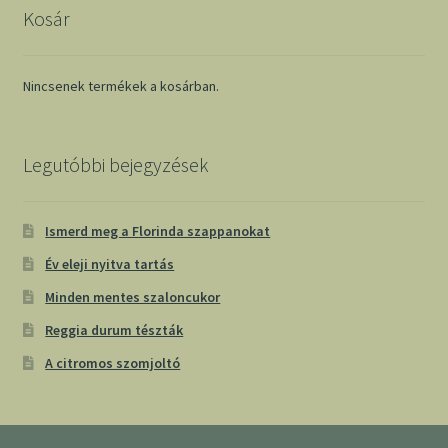
Kosár
Nincsenek termékek a kosárban.
Legutóbbi bejegyzések
Ismerd meg a Florinda szappanokat
Év eleji nyitva tartás
Minden mentes szaloncukor
Reggia durum tészták
A citromos szomjoltó