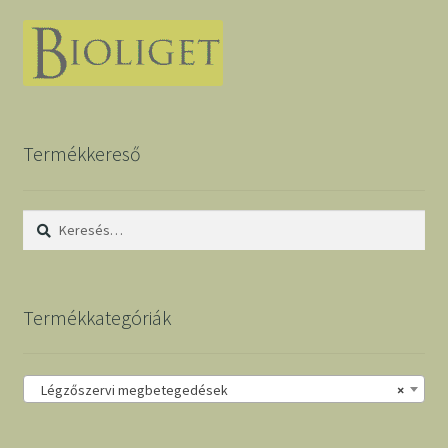
Termékkereső
Keresés:
Termékkategóriák
Légzőszervi megbetegedések
×