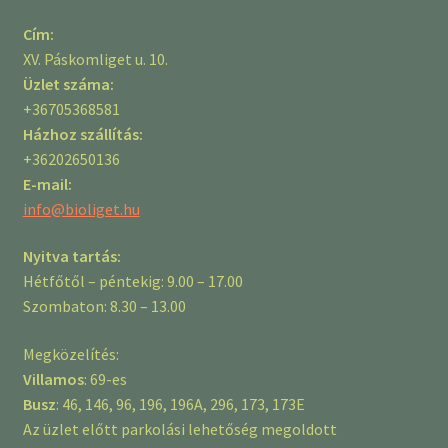
Cím:
XV. Páskomliget u. 10.
Üzlet száma:
+36705368581
Házhoz szállítás:
+36202650136
E-mail:
info@bioliget.hu
Nyitva tartás:
Hétfőtől – péntekig: 9.00 – 17.00
Szombaton: 8.30 – 13.00
Megközelítés:
Villamos
: 69-es
Busz
: 46, 146, 96, 196, 196A, 296, 173, 173E
Az üzlet előtt parkolási lehetőség megoldott