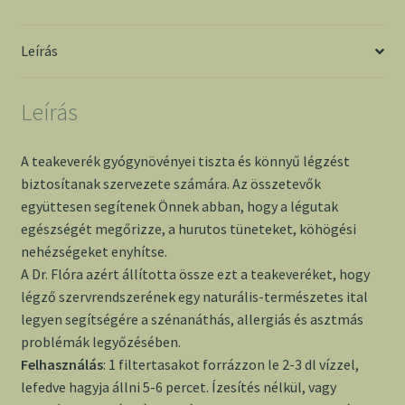
Flóra
mennyiség
Leírás
Leírás
A teakeverék gyógynövényei tiszta és könnyű légzést
biztosítanak szervezete számára. Az összetevők
együttesen segítenek Önnek abban, hogy a légutak
egészségét megőrizze, a hurutos tüneteket, köhögési
nehézségeket enyhítse.
A Dr. Flóra azért állította össze ezt a teakeveréket, hogy
légző szervrendszerének egy naturális-természetes ital
legyen segítségére a szénanáthás, allergiás és asztmás
problémák legyőzésében.
Felhasználás
: 1 filtertasakot forrázzon le 2-3 dl vízzel,
lefedve hagyja állni 5-6 percet. Ízesítés nélkül, vagy