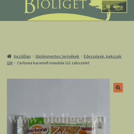
Ugrás
Kilépés
Menü
a
a
navigációhoz
tartalomba
nd
Kezdőlap
Gluténmentes termékek
Édességek, kekszek
GM
Cerbona karamell mandula ízű zabszelet
u
nd
u