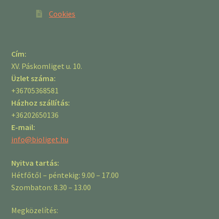
Cookies
Cím:
XV. Páskomliget u. 10.
Üzlet száma:
+36705368581
Házhoz szállítás:
+36202650136
E-mail:
info@bioliget.hu
Nyitva tartás:
Hétfőtől – péntekig: 9.00 – 17.00
Szombaton: 8.30 – 13.00
Megközelítés: