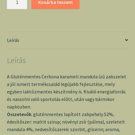
Kosárba teszem
karamell
mandula
ízű
zabszelet
mennyiség
Leírás
Leírás
A Gluténmentes Cerbona karamell mandula ízű zabszelet
a jól ismert termékcsalád legújabb fejlesztése, mely
egyben laktózmentes készítmény is. Kiváló energiaforrás
és nassolni való sportolás előtt, után vagy bármikor
napközben.
Összetevők
: gluténmentes lapított zabpehely 52%,
édesítőszer: maltit szirup; növényi zsír (pálma), szeletelt
mandula 4%, nedvesítőszerek: szorbit, glicerin; aroma,