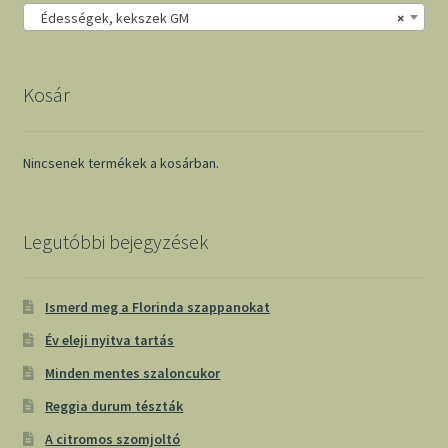
Édességek, kekszek GM
×
Kosár
Nincsenek termékek a kosárban.
Legutóbbi bejegyzések
Ismerd meg a Florinda szappanokat
Év eleji nyitva tartás
Minden mentes szaloncukor
Reggia durum tészták
A citromos szomjoltó