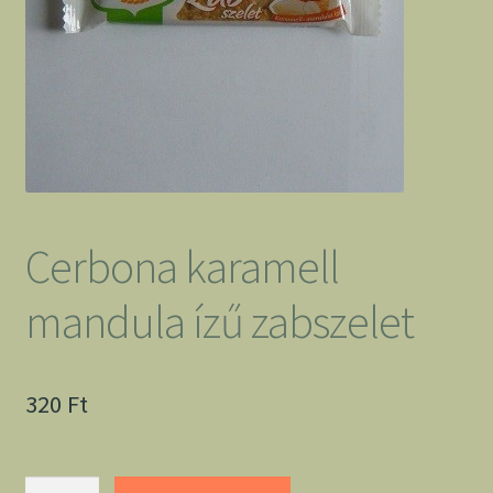
Cerbona karamell
mandula ízű zabszelet
320
Ft
Cerbona