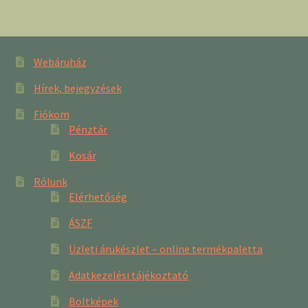
Webáruház
Hírek, bejegyzések
Fiókom
Pénztár
Kosár
Rólunk
Elérhetőség
ÁSZF
Üzleti árukészlet – online termékpaletta
Adatkezelési tájékoztató
Boltképek