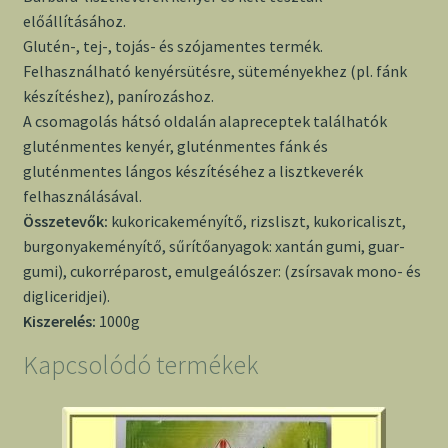
előállításához.
Glutén-, tej-, tojás- és szójamentes termék.
Felhasználható kenyérsütésre, süteményekhez (pl. fánk
készítéshez), panírozáshoz.
A csomagolás hátsó oldalán alapreceptek találhatók
gluténmentes kenyér, gluténmentes fánk és
gluténmentes lángos készítéséhez a lisztkeverék
felhasználásával.
Összetevők:
kukoricakeményítő, rizsliszt, kukoricaliszt,
burgonyakeményítő, sűrítőanyagok: xantán gumi, guar-
gumi), cukorréparost, emulgeálószer: (zsírsavak mono- és
digliceridjei).
Kiszerelés:
1000g
Kapcsolódó termékek