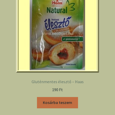
Gluténmentes élesztő – Haas
190
Ft
Kosárba teszem