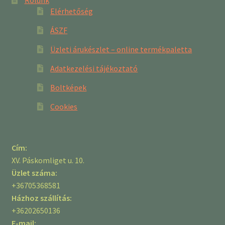
Elérhetőség
ÁSZF
Üzleti árukészlet – online termékpaletta
Adatkezelési tájékoztató
Boltképek
Cookies
Cím:
XV. Páskomliget u. 10.
Üzlet száma:
+36705368581
Házhoz szállítás:
+36202650136
E-mail: