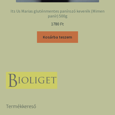
Its Us Marias gluténmentes panírozó keverék (Mimen
panír) 500g
1780
Ft
Kosárba teszem
Termékkereső