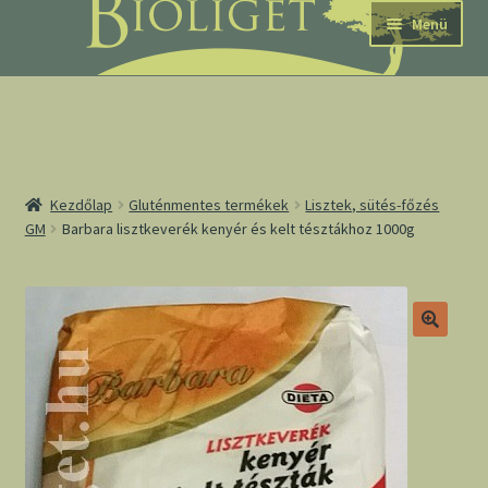
Ugrás
Kilépés
Menü
a
a
navigációhoz
tartalomba
nd
Kezdőlap
Gluténmentes termékek
Lisztek, sütés-főzés
GM
Barbara lisztkeverék kenyér és kelt tésztákhoz 1000g
u
nd
u