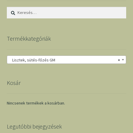
Keresés:
Termékkategóriák
Lisztek, sütés-főzés GM
×
Kosár
Nincsenek termékek a kosárban.
Legutóbbi bejegyzések