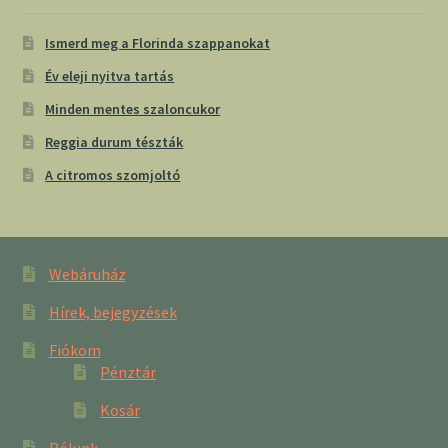
Ismerd meg a Florinda szappanokat
Év eleji nyitva tartás
Minden mentes szaloncukor
Reggia durum tészták
A citromos szomjoltó
Webáruház
Hírek, bejegyzések
Fiókom
Pénztár
Kosár
Rólunk