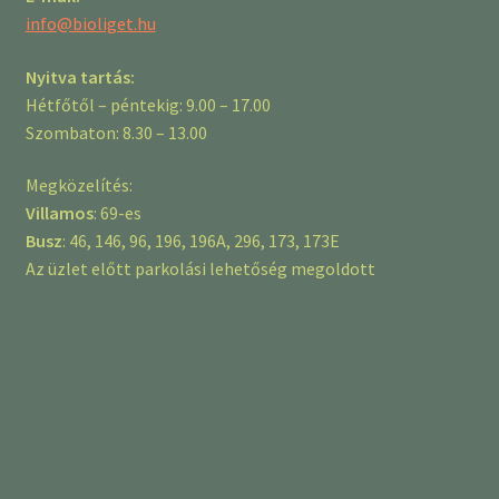
info@bioliget.hu
Nyitva tartás:
Hétfőtől – péntekig: 9.00 – 17.00
Szombaton: 8.30 – 13.00
Megközelítés:
Villamos
: 69-es
Busz
: 46, 146, 96, 196, 196A, 296, 173, 173E
Az üzlet előtt parkolási lehetőség megoldott