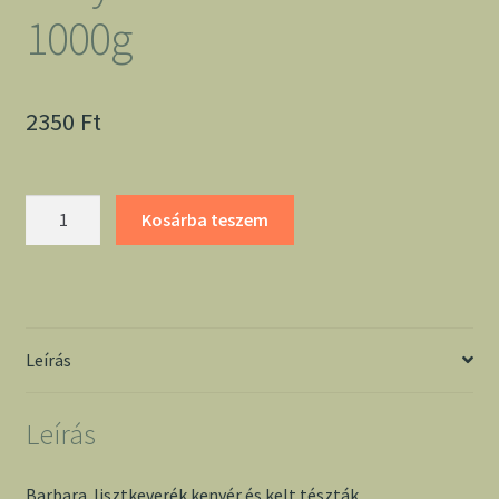
1000g
2350
Ft
Barbara
Kosárba teszem
lisztkeverék
kenyér
és
kelt
tésztákhoz
Leírás
1000g
mennyiség
Leírás
Barbara lisztkeverék kenyér és kelt tészták