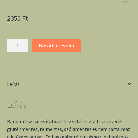
2350
Ft
Barbara
Kosárba teszem
lisztkeverék
főzéshez
sütéshez
1000g
mennyiség
Leírás
Leírás
Barbara lisztkeverék főzéshez sütéshez. A lisztkeverék
gluténmentes, tejmentes, szójamentes és nem tartalmaz
adalékanyagokat. Felhasználható rántáshoz, habaráshoz,