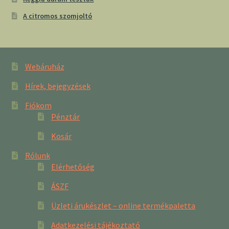
A citromos szomjoltó
Webáruház
Hírek, bejegyzések
Fiókom
Pénztár
Kosár
Rólunk
Elérhetőség
ÁSZF
Üzleti árukészlet – online termékpaletta
Adatkezelési tájékoztató