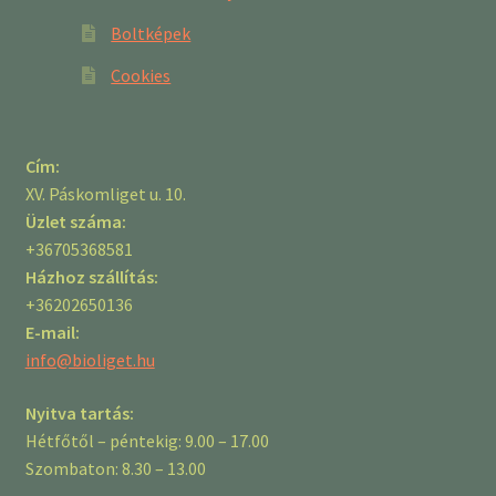
Boltképek
Cookies
Cím:
XV. Páskomliget u. 10.
Üzlet száma:
+36705368581
Házhoz szállítás:
+36202650136
E-mail:
info@bioliget.hu
Nyitva tartás:
Hétfőtől – péntekig: 9.00 – 17.00
Szombaton: 8.30 – 13.00