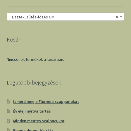
Lisztek, sütés-főzés GM
×
Kosár
Nincsenek termékek a kosárban.
Legutóbbi bejegyzések
Ismerd meg a Florinda szappanokat
Év eleji nyitva tartás
Minden mentes szaloncukor
Reggia durum tészták