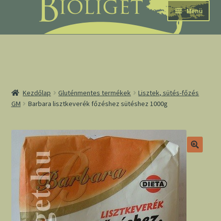
Ugrás
Kilépés
Menü
a
a
navigációhoz
tartalomba
nd
Kezdőlap
Gluténmentes termékek
Lisztek, sütés-főzés
GM
Barbara lisztkeverék főzéshez sütéshez 1000g
u
nd
u