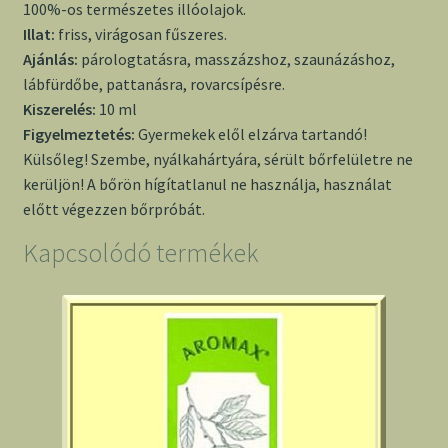
100%-os természetes illóolajok.
Illat:
friss, virágosan fűszeres.
Ajánlás:
párologtatásra, masszázshoz, szaunázáshoz,
lábfürdőbe, pattanásra, rovarcsípésre.
Kiszerelés:
10 ml
Figyelmeztetés:
Gyermekek elől elzárva tartandó!
Külsőleg! Szembe, nyálkahártyára, sérült bőrfelületre ne
kerüljön! A bőrön hígítatlanul ne használja, használat
előtt végezzen bőrpróbát.
Kapcsolódó termékek