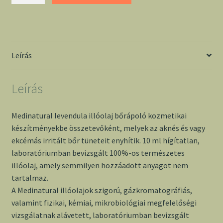
illóolaj
mennyiség
Leírás
Leírás
Medinatural levendula illóolaj bőrápoló kozmetikai
készítményekbe összetevőként, melyek az aknés és vagy
ekcémás irritált bőr tüneteit enyhítik. 10 ml hígítatlan,
laboratóriumban bevizsgált 100%-os természetes
illóolaj, amely semmilyen hozzáadott anyagot nem
tartalmaz.
A Medinatural illóolajok szigorú, gázkromatográfiás,
valamint fizikai, kémiai, mikrobiológiai megfelelőségi
vizsgálatnak alávetett, laboratóriumban bevizsgált