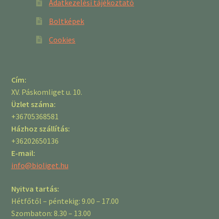
Adatkezelési tájékoztató
Boltképek
Cookies
Cím:
XV. Páskomliget u. 10.
Üzlet száma:
+36705368581
Házhoz szállítás:
+36202650136
E-mail:
info@bioliget.hu
Nyitva tartás:
Hétfőtől – péntekig: 9.00 – 17.00
Szombaton: 8.30 – 13.00