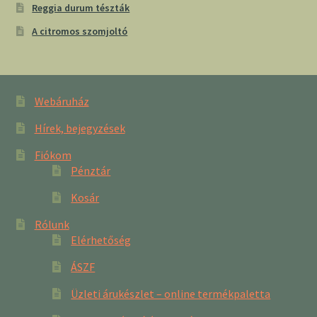
Reggia durum tészták
A citromos szomjoltó
Webáruház
Hírek, bejegyzések
Fiókom
Pénztár
Kosár
Rólunk
Elérhetőség
ÁSZF
Üzleti árukészlet – online termékpaletta