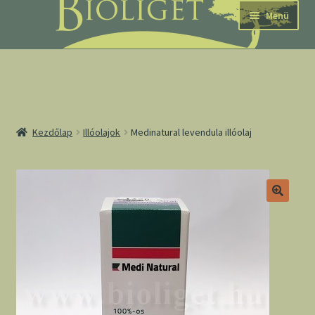
Ugrás
Kilépés
Menü
a
a
navigációhoz
tartalomba
nd
Kezdőlap
Illóolajok
Medinatural levendula illóolaj
u
nd
u