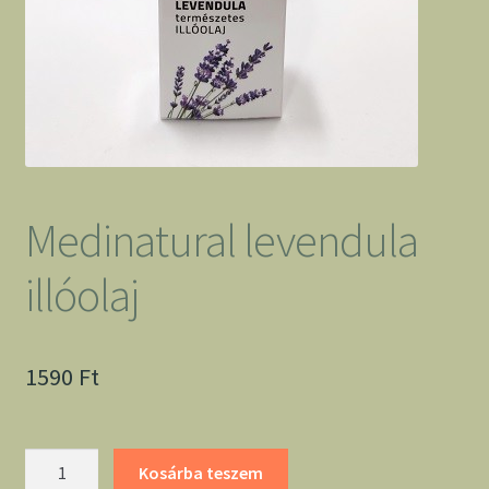
Medinatural levendula
illóolaj
1590
Ft
Medinatural
Kosárba teszem
levendula