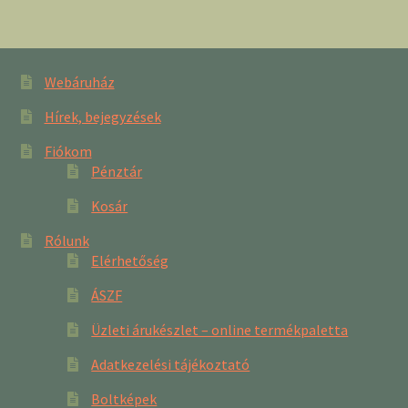
Webáruház
Hírek, bejegyzések
Fiókom
Pénztár
Kosár
Rólunk
Elérhetőség
ÁSZF
Üzleti árukészlet – online termékpaletta
Adatkezelési tájékoztató
Boltképek