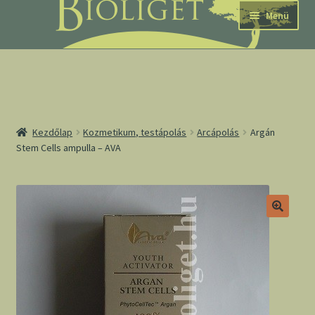
Ugrás
Kilépés
Menü
a
a
navigációhoz
tartalomba
nd
Kezdőlap
Kozmetikum, testápolás
Arcápolás
Argán
Stem Cells ampulla – AVA
u
nd
u