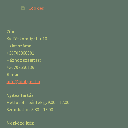
Cookies
Cím:
XV. Páskomliget u. 10.
Üzlet száma:
+36705368581
Házhoz szállítás:
+36202650136
E-mail:
info@bioliget.hu
Nyitva tartás:
Hétfőtől – péntekig: 9.00 – 17.00
Szombaton: 8.30 – 13.00
Megközelítés: