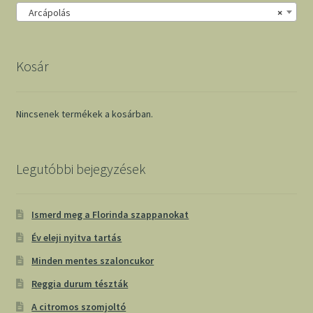
Arcápolás
×
Kosár
Nincsenek termékek a kosárban.
Legutóbbi bejegyzések
Ismerd meg a Florinda szappanokat
Év eleji nyitva tartás
Minden mentes szaloncukor
Reggia durum tészták
A citromos szomjoltó