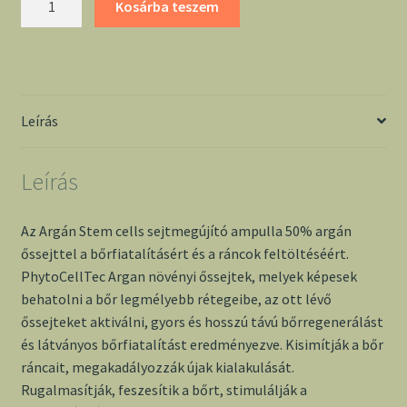
Kosárba teszem
Stem
Cells
ampulla
-
AVA
Leírás
mennyiség
Leírás
Az Argán Stem cells sejtmegújító ampulla 50% argán
őssejttel a bőrfiatalításért és a ráncok feltöltéséért.
PhytoCellTec Argan növényi őssejtek, melyek képesek
behatolni a bőr legmélyebb rétegeibe, az ott lévő
őssejteket aktiválni, gyors és hosszú távú bőrregenerálást
és látványos bőrfiatalítást eredményezve. Kisimítják a bőr
ráncait, megakadályozzák újak kialakulását.
Rugalmasítják, feszesítik a bőrt, stimulálják a