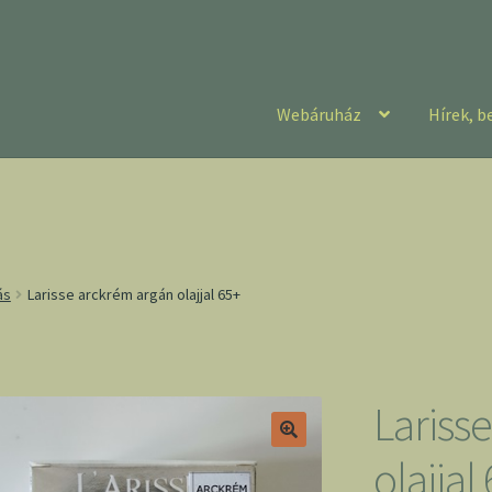
Webáruház
Hírek, b
ás
Larisse arckrém argán olajjal 65+
Lariss
olajjal