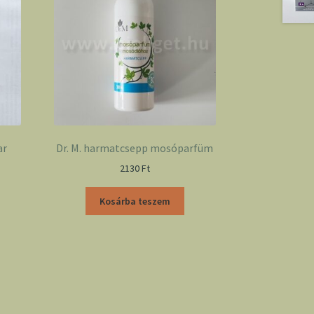
ar
Dr. M. harmatcsepp mosóparfüm
2130
Ft
Kosárba teszem