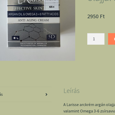
2950
Ft
Larisse
arckrém
argán
olajjal
65+
mennyiség
Leírás
ás
A Larisse arckrém argán olajj
valamint Omega 3-6 zsírsavv