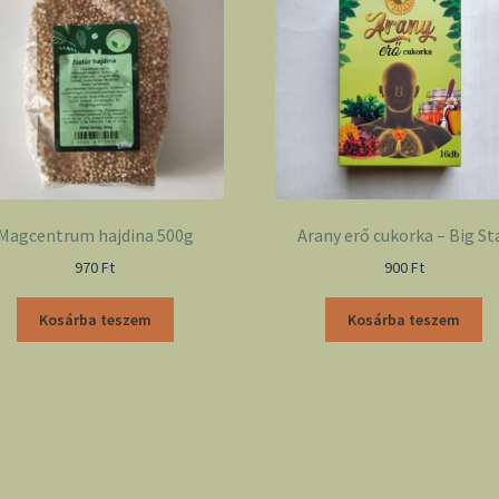
Magcentrum hajdina 500g
Arany erő cukorka – Big St
970
Ft
900
Ft
Kosárba teszem
Kosárba teszem