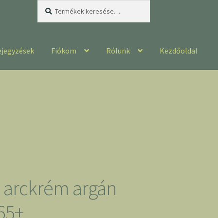
Keresés
Keresés
a
következőre:
ejegyzések
Fiókom
Rólunk
Kezdőoldal
e arckrém argán
 65+