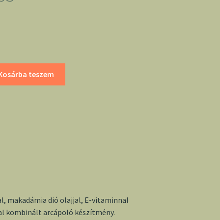
Kosárba teszem
al, makadámia dió olajjal, E-vitaminnal
al kombinált arcápoló készítmény.