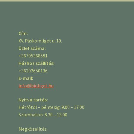
Cím:
XV. Páskomliget u. 10.
Üzlet száma:
+36705368581
Házhoz szállítás:
+36202650136
E-mail:
info@bioliget.hu
Nyitva tartás:
Hétfőtől – péntekig: 9.00 – 17.00
Szombaton: 8.30 – 13.00
Megközelítés: