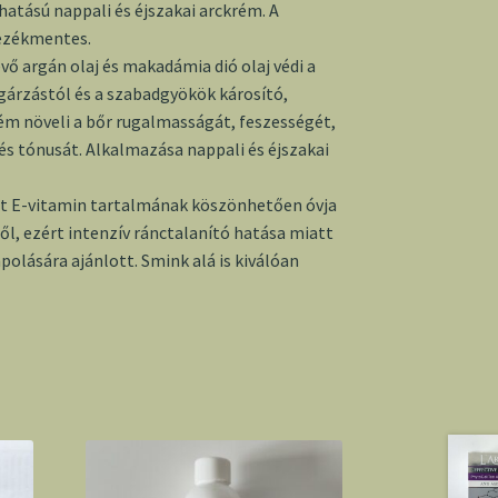
hatású nappali és éjszakai arckrém. A
nezékmentes.
vő argán olaj és makadámia dió olaj védi a
gárzástól és a szabadgyökök károsító,
ém növeli a bőr rugalmasságát, feszességét,
t és tónusát. Alkalmazása nappali és éjszakai
int E-vitamin tartalmának köszönhetően óvja
től, ezért intenzív ránctalanító hatása miatt
ápolására ajánlott. Smink alá is kiválóan