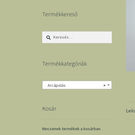
Termékkereső
Keresés:
Termékkategóriák
Arcápolás
×
Kosár
Leír
Nincsenek termékek a kosárban.