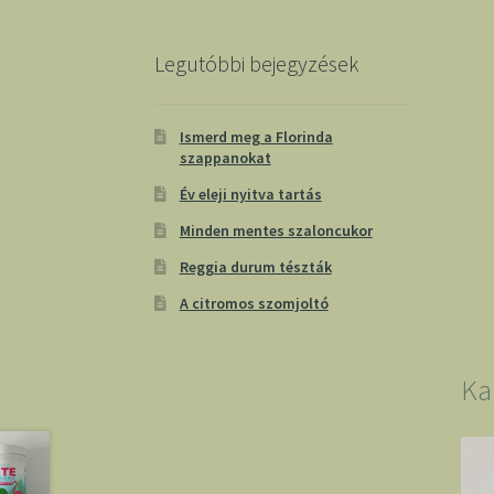
Legutóbbi bejegyzések
Ismerd meg a Florinda
szappanokat
Év eleji nyitva tartás
Minden mentes szaloncukor
Reggia durum tészták
A citromos szomjoltó
Ka