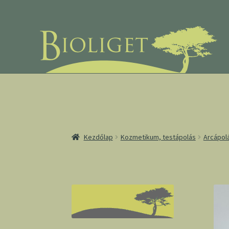
Ugrás
Kilépés
a
a
navigációhoz
tartalomba
Kezdőlap
Kozmetikum, testápolás
Arcápol