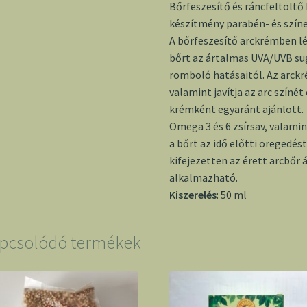
Bőrfeszesítő és ráncfeltöltő 
készítmény parabén- és szí
A bőrfeszesítő arckrémben lé
bőrt az ártalmas UVA/UVB su
romboló hatásaitól. Az arckr
valamint javítja az arc színé
krémként egyaránt ajánlott.
Omega 3 és 6 zsírsav, valam
a bőrt az idő előtti öregedés
kifejezetten az érett arcbőr 
alkalmazható.
Kiszerelés
: 50 ml
pcsolódó termékek