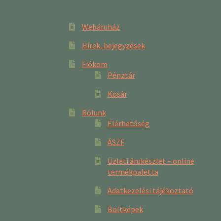
Webáruház
Hírek, bejegyzések
Fiókom
Pénztár
Kosár
Rólunk
Elérhetőség
ÁSZF
Üzleti árukészlet – online
termékpaletta
Adatkezelési tájékoztató
Boltképek