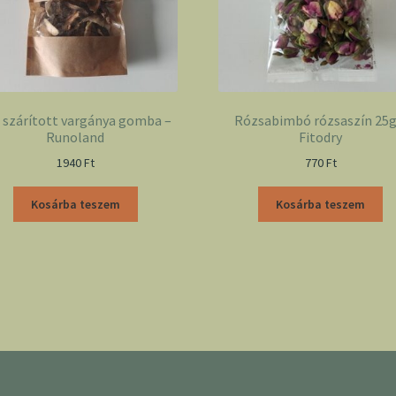
 szárított vargánya gomba –
Rózsabimbó rózsaszín 25g
Runoland
Fitodry
1940
Ft
770
Ft
Kosárba teszem
Kosárba teszem