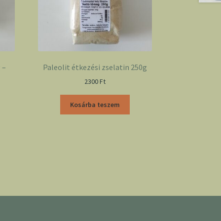
 –
Paleolit étkezési zselatin 250g
2300
Ft
Kosárba teszem