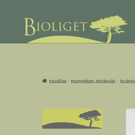
Ugrás
Kilépés
a
a
navigációhoz
tartalomba
Kezdőlap
Kozmetikum, testápolás
Arcápol