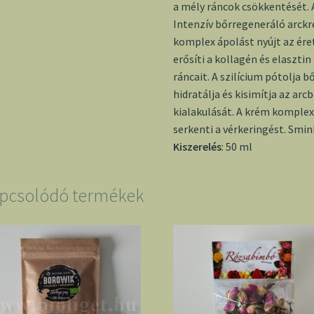
a mély ráncok csökkentését.
Intenzív bőrregeneráló arckr
komplex ápolást nyújt az ére
erősíti a kollagén és elasztin
ráncait. A szilícium pótolja 
hidratálja és kisimítja az ar
kialakulását. A krém komplex
serkenti a vérkeringést. Smin
Kiszerelés
: 50 ml
pcsolódó termékek