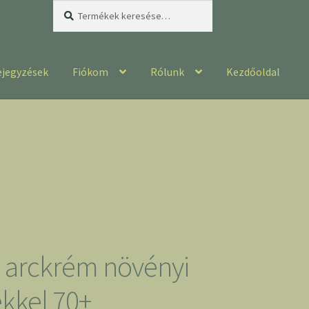
Keresés
Keresés
a
következőre:
ejegyzések
Fiókom
Rólunk
Kezdőoldal
e arckrém növényi
ekkel 70+