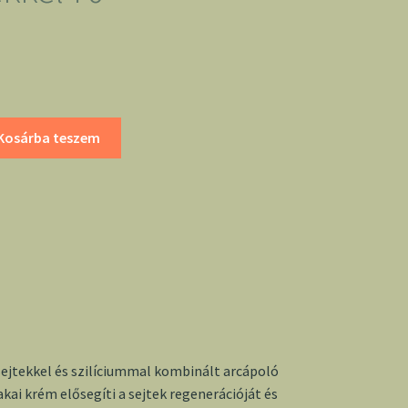
Kosárba teszem
sejtekkel és szilíciummal kombinált arcápoló
akai krém elősegíti a sejtek regenerációját és