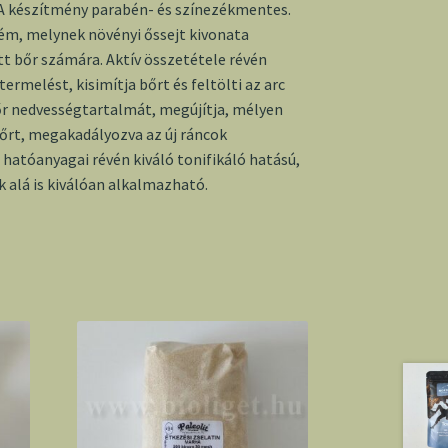
 A készítmény parabén- és színezékmentes.
ém, melynek növényi őssejt kivonata
tt bőr számára. Aktív összetétele révén
 termelést, kisimítja bőrt és feltölti az arc
bőr nedvességtartalmát, megújítja, mélyen
cbőrt, megakadályozva az új ráncok
 hatóanyagai révén kiváló tonifikáló hatású,
k alá is kiválóan alkalmazható.