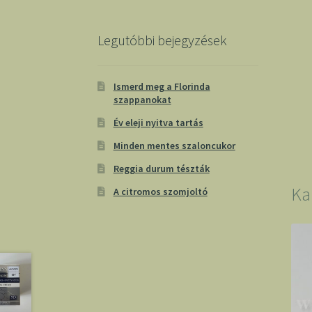
Legutóbbi bejegyzések
Ismerd meg a Florinda
szappanokat
Év eleji nyitva tartás
Minden mentes szaloncukor
Reggia durum tészták
Ka
A citromos szomjoltó