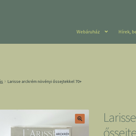
Webáruház
Hírek, b
ás
Larisse arckrém növényi őssejtekkel 70+
Lariss
őssejt