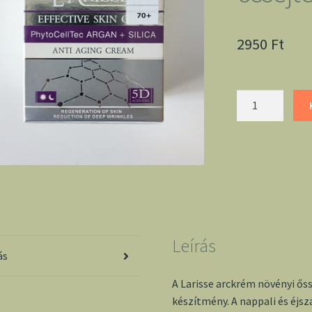
2950
Ft
Larisse
arckrém
növényi
őssejtekkel
70+
mennyiség
Leírás
ás
A Larisse arckrém növényi ős
készítmény. A nappali és éjsz