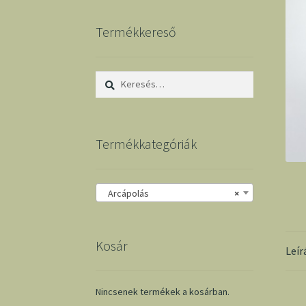
Termékkereső
Keresés:
Termékkategóriák
Arcápolás
×
Kosár
Leír
Nincsenek termékek a kosárban.