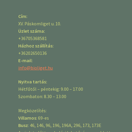
Cím:
XV. Páskomliget u. 10.
Üzlet száma:
+36705368581
Házhoz szállítás:
+36202650136
E-mail:
info@bioliget.hu
Nyitva tartás:
Hétfőtől – péntekig: 9.00 – 17.00
Szombaton: 8.30 – 13.00
Megközelítés:
Villamos
: 69-es
Busz
: 46, 146, 96, 196, 196A, 296, 173, 173E