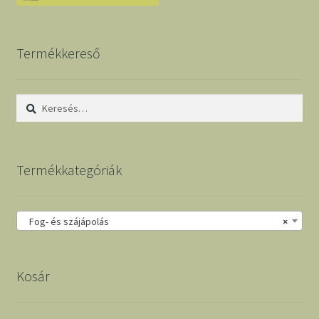
Termékkereső
Keresés:
Termékkategóriák
Fog- és szájápolás
×
Kosár