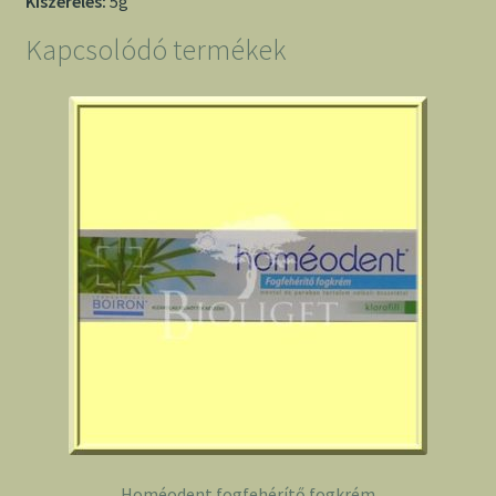
Kiszerelés:
5g
Kapcsolódó termékek
Homéodent fogfehérítő fogkrém