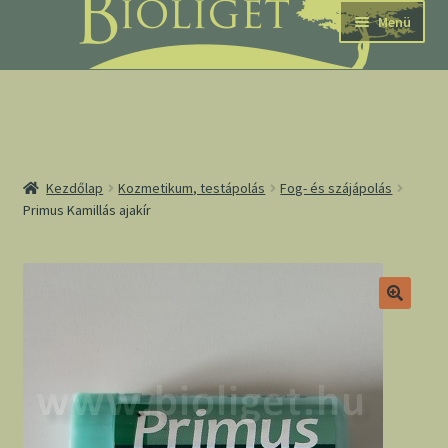
Ugrás
Kilépés
Menü
a
a
navigációhoz
tartalomba
nd
Kezdőlap
Kozmetikum, testápolás
Fog- és szájápolás
Primus Kamillás ajakír
u
nd
u