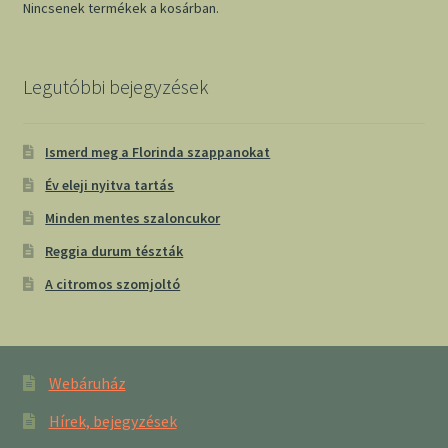
Nincsenek termékek a kosárban.
Legutóbbi bejegyzések
Ismerd meg a Florinda szappanokat
Év eleji nyitva tartás
Minden mentes szaloncukor
Reggia durum tészták
A citromos szomjoltó
Webáruház
Hírek, bejegyzések