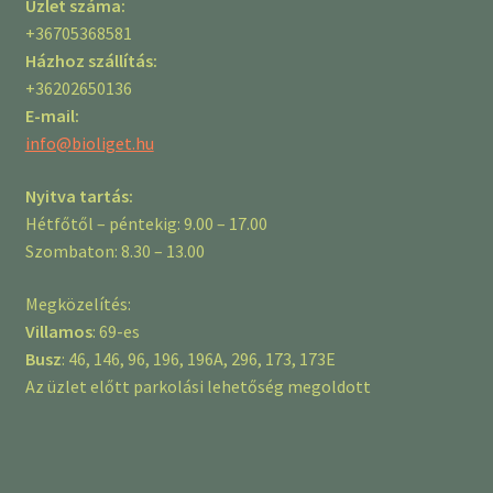
Üzlet száma:
+36705368581
Házhoz szállítás:
+36202650136
E-mail:
info@bioliget.hu
Nyitva tartás:
Hétfőtől – péntekig: 9.00 – 17.00
Szombaton: 8.30 – 13.00
Megközelítés:
Villamos
: 69-es
Busz
: 46, 146, 96, 196, 196A, 296, 173, 173E
Az üzlet előtt parkolási lehetőség megoldott