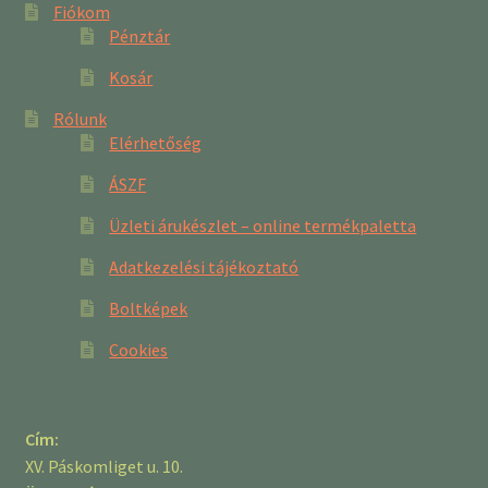
Fiókom
Pénztár
Kosár
Rólunk
Elérhetőség
ÁSZF
Üzleti árukészlet – online termékpaletta
Adatkezelési tájékoztató
Boltképek
Cookies
Cím:
XV. Páskomliget u. 10.