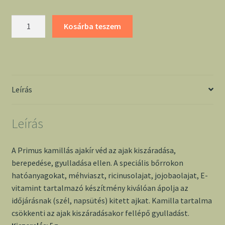
Primus
Kosárba teszem
Kamillás
ajakír
mennyiség
Leírás
Leírás
A Primus kamillás ajakír véd az ajak kiszáradása,
berepedése, gyulladása ellen. A speciális bőrrokon
hatóanyagokat, méhviaszt, ricinusolajat, jojobaolajat, E-
vitamint tartalmazó készítmény kiválóan ápolja az
időjárásnak (szél, napsütés) kitett ajkat. Kamilla tartalma
csökkenti az ajak kiszáradásakor fellépő gyulladást.