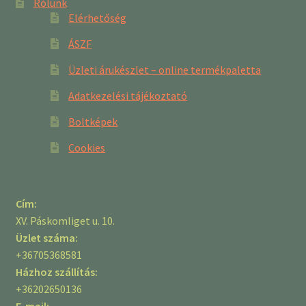
Rólunk
Elérhetőség
ÁSZF
Üzleti árukészlet – online termékpaletta
Adatkezelési tájékoztató
Boltképek
Cookies
Cím:
XV. Páskomliget u. 10.
Üzlet száma:
+36705368581
Házhoz szállítás:
+36202650136