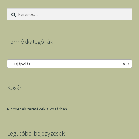
Keresés:
Termékkategóriák
Hajápolás
×
Kosár
Nincsenek termékek a kosárban.
Legutóbbi bejegyzések