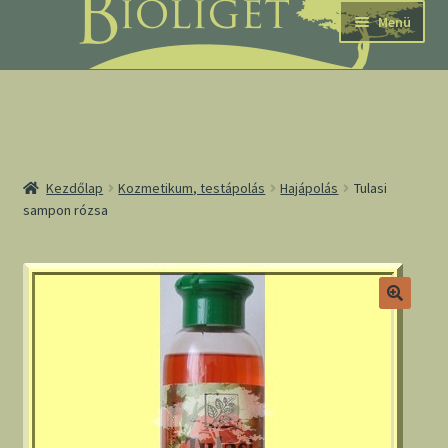
Ugrás
Kilépés
Menü
a
a
navigációhoz
tartalomba
nd
Kezdőlap
Kozmetikum, testápolás
Hajápolás
Tulasi
sampon rózsa
u
nd
u