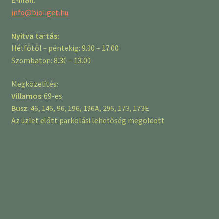
E-mail:
info@bioliget.hu
Nyitva tartás:
Hétfőtől – péntekig: 9.00 – 17.00
Szombaton: 8.30 – 13.00
Megközelítés:
Villamos
: 69-es
Busz
: 46, 146, 96, 196, 196A, 296, 173, 173E
Az üzlet előtt parkolási lehetőség megoldott