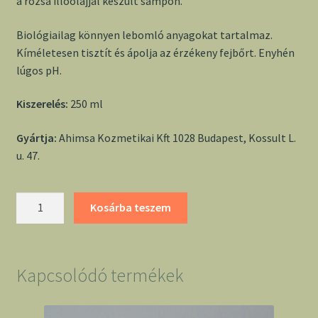
a rózsa illóolajjal készült sampon.
Biológiailag könnyen lebomló anyagokat tartalmaz.
Kíméletesen tisztít és ápolja az érzékeny fejbőrt. Enyhén
lúgos pH.
Kiszerelés:
250 ml
Gyártja:
Ahimsa Kozmetikai Kft 1028 Budapest, Kossult L.
u. 47.
Tulasi
Kosárba teszem
sampon
rózsa
mennyiség
Kapcsolódó termékek