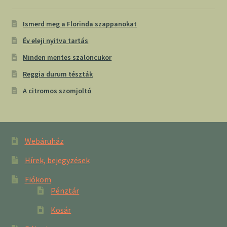
Ismerd meg a Florinda szappanokat
Év eleji nyitva tartás
Minden mentes szaloncukor
Reggia durum tészták
A citromos szomjoltó
Webáruház
Hírek, bejegyzések
Fiókom
Pénztár
Kosár