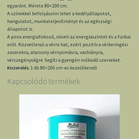
egyaránt. Mérete 80×200 cm.
A színekkel befolyásolni lehet a kedélyállapotot,
hangulatot, munkateljesítményt és az egészségi
állapotot is.
A piros energiafokozó, növeli az energiaszintet és a fizikai
erőt. Közvetlenül a vérre hat, ezért pozitív a vérkeringési
zavarokra, alacsony vérnyomásra, vashiányra,
vérszegénységre. Segíti a gyengén működő szerveket.
Kiszerelés
: 1 db 80×200 cm-es kezelőkendő
Kapcsolódó termékek