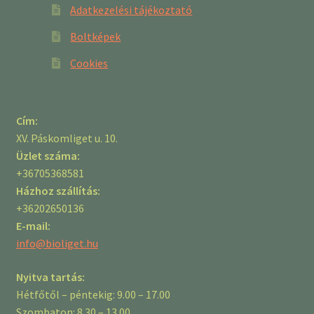
Adatkezelési tájékoztató
Boltképek
Cookies
Cím:
XV. Páskomliget u. 10.
Üzlet száma:
+36705368581
Házhoz szállítás:
+36202650136
E-mail:
info@bioliget.hu
Nyitva tartás:
Hétfőtől – péntekig: 9.00 – 17.00
Szombaton: 8.30 – 13.00