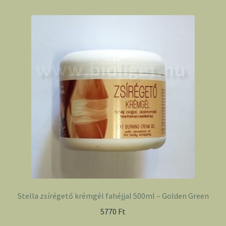
Stella zsírégető krémgél fahéjjal 500ml – Golden Green
5770
Ft