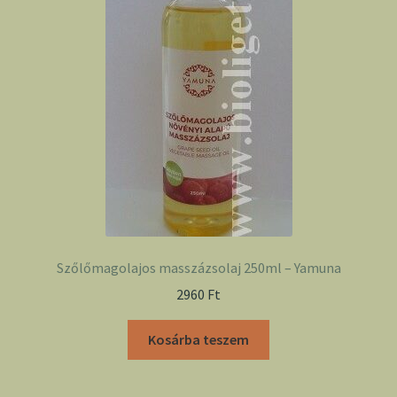
Szőlőmagolajos masszázsolaj 250ml – Yamuna
2960
Ft
Kosárba teszem