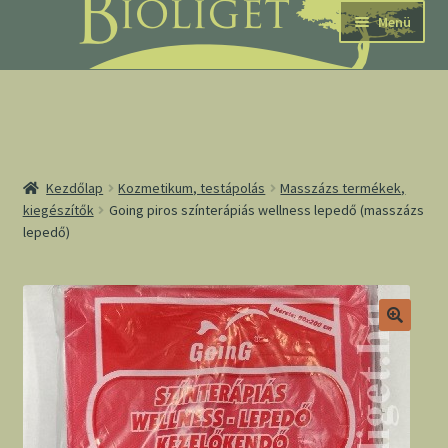
Ugrás
Kilépés
Menü
a
a
navigációhoz
tartalomba
nd
Kezdőlap
Kozmetikum, testápolás
Masszázs termékek,
kiegészítők
Going piros színterápiás wellness lepedő (masszázs
lepedő)
u
nd
u