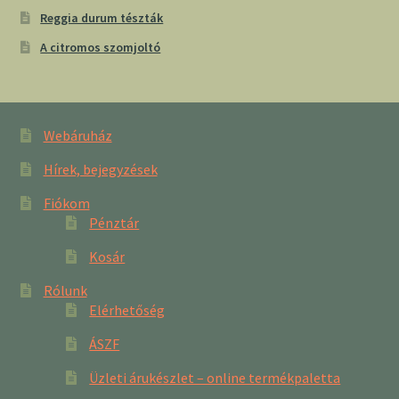
Reggia durum tészták
A citromos szomjoltó
Webáruház
Hírek, bejegyzések
Fiókom
Pénztár
Kosár
Rólunk
Elérhetőség
ÁSZF
Üzleti árukészlet – online termékpaletta