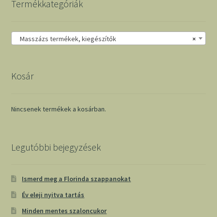
Termékkategóriák
Masszázs termékek, kiegészítők
×
Kosár
Nincsenek termékek a kosárban.
Legutóbbi bejegyzések
Ismerd meg a Florinda szappanokat
Év eleji nyitva tartás
Minden mentes szaloncukor