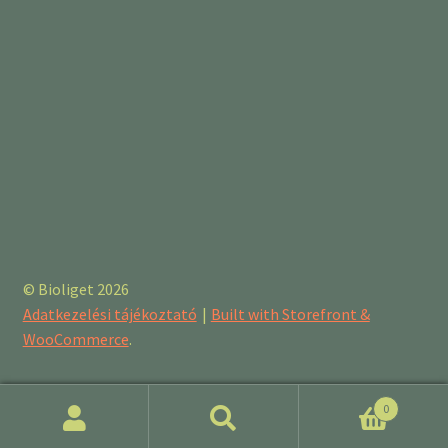
© Bioliget 2026
Adatkezelési tájékoztató
Built with Storefront &
WooCommerce
.
0
Keresés
Keresés