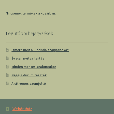
Nincsenek termékek a kosárban.
Legutóbbi bejegyzések
Ismerd meg a Florinda szappanokat
Év eleji nyitva tartás
Minden mentes szaloncukor
Reggia durum tészták
A citromos szomjoltó
Webáruház