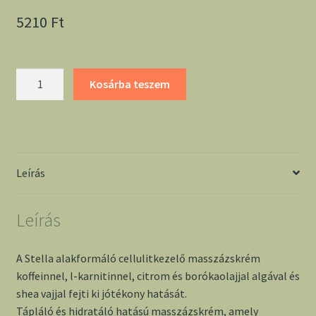
5210
Ft
Stella
Kosárba teszem
Alakformáló
cellulitkezelő
masszázskrém
1000
ml
Leírás
mennyiség
Leírás
A Stella alakformáló cellulitkezelő masszázskrém
koffeinnel, l-karnitinnel, citrom és borókaolajjal algával és
shea vajjal fejti ki jótékony hatását.
Tápláló és hidratáló hatású masszázskrém, amely