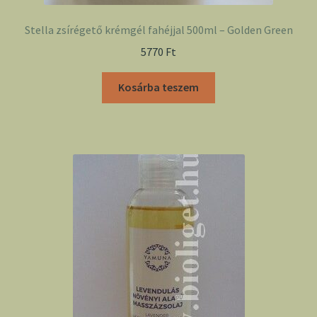
Stella zsírégető krémgél fahéjjal 500ml – Golden Green
5770
Ft
Kosárba teszem