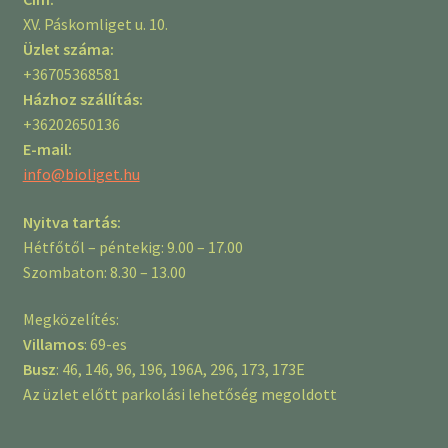
XV. Páskomliget u. 10.
Üzlet száma:
+36705368581
Házhoz szállítás:
+36202650136
E-mail:
info@bioliget.hu
Nyitva tartás:
Hétfőtől – péntekig: 9.00 – 17.00
Szombaton: 8.30 – 13.00
Megközelítés:
Villamos
: 69-es
Busz
: 46, 146, 96, 196, 196A, 296, 173, 173E
Az üzlet előtt parkolási lehetőség megoldott