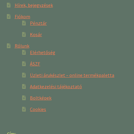
Hírek, bejegyzések
Fiókom
Pénztár
Kosár
Rólunk
Elérhetőség
ÁSZF
Üzleti árukészlet – online termékpaletta
Adatkezelési tájékoztató
Boltképek
Cookies
Cím: