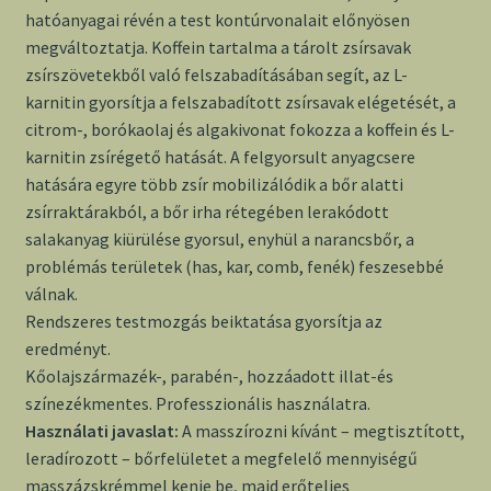
hatóanyagai révén a test kontúrvonalait előnyösen
megváltoztatja. Koffein tartalma a tárolt zsírsavak
zsírszövetekből való felszabadításában segít, az L-
karnitin gyorsítja a felszabadított zsírsavak elégetését, a
citrom-, borókaolaj és algakivonat fokozza a koffein és L-
karnitin zsírégető hatását. A felgyorsult anyagcsere
hatására egyre több zsír mobilizálódik a bőr alatti
zsírraktárakból, a bőr irha rétegében lerakódott
salakanyag kiürülése gyorsul, enyhül a narancsbőr, a
problémás területek (has, kar, comb, fenék) feszesebbé
válnak.
Rendszeres testmozgás beiktatása gyorsítja az
eredményt.
Kőolajszármazék-, parabén-, hozzáadott illat-és
színezékmentes. Professzionális használatra.
Használati javaslat:
A masszírozni kívánt – megtisztított,
leradírozott – bőrfelületet a megfelelő mennyiségű
masszázskrémmel kenje be, majd erőteljes