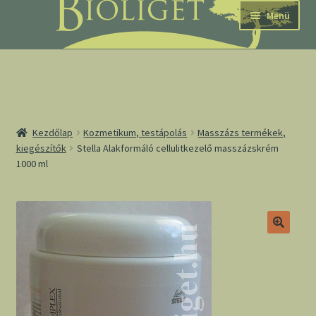
Ugrás
Kilépés
Menü
a
a
navigációhoz
tartalomba
nd
Kezdőlap
Kozmetikum, testápolás
Masszázs termékek,
kiegészítők
Stella Alakformáló cellulitkezelő masszázskrém
1000 ml
u
nd
u