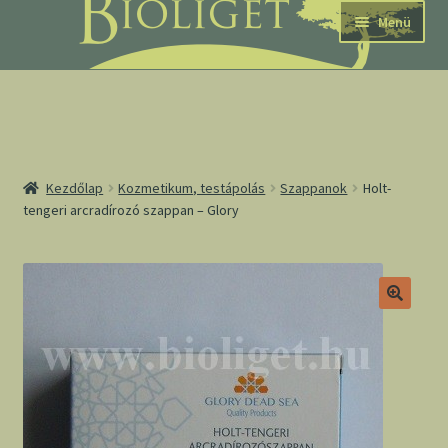
Ugrás
Kilépés
Menü
a
a
navigációhoz
tartalomba
nd
Kezdőlap
Kozmetikum, testápolás
Szappanok
Holt-
tengeri arcradírozó szappan – Glory
u
nd
u