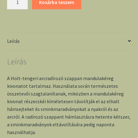
Kosárba teszem
tengeri
arcradírozó
szappan
-
Glory
Leírás
mennyiség
Leírás
A Holt-tengeri arcradírozó szappan mandulakéreg
kivonatot tartalmaz. Használata során természetes
összetevői szagtalanítanak, miközben a mandulakéreg
kivonat részecskéi kíméletesen távolítják el az elhalt
hámsejteket és sminkmaradványokat a nyakról és az
arcról. A radírozó szappant hámlasztásra hetente kétszer,
a sminkmaradványok eltávolítására pedig naponta
használhatja.