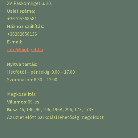
XV. Páskomliget u. 10.
Üzlet száma:
+36705368581
Házhoz szállítás:
+36202650136
E-mail:
info@bioliget.hu
Nyitva tartás:
Hétfőtől – péntekig: 9.00 – 17.00
Szombaton: 8.30 – 13.00
Megközelítés:
Villamos
: 69-es
Busz
: 46, 146, 96, 196, 196A, 296, 173, 173E
Az üzlet előtt parkolási lehetőség megoldott