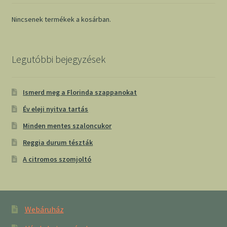
Nincsenek termékek a kosárban.
Legutóbbi bejegyzések
Ismerd meg a Florinda szappanokat
Év eleji nyitva tartás
Minden mentes szaloncukor
Reggia durum tészták
A citromos szomjoltó
Webáruház