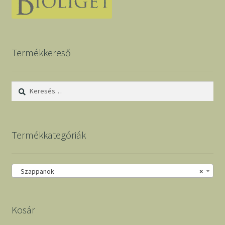
Termékkereső
Keresés:
Termékkategóriák
Szappanok
×
Kosár