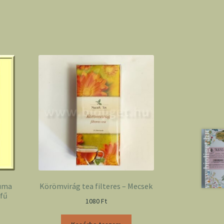
euma
Körömvirág tea filteres – Mecsek
yfű
1080
Ft