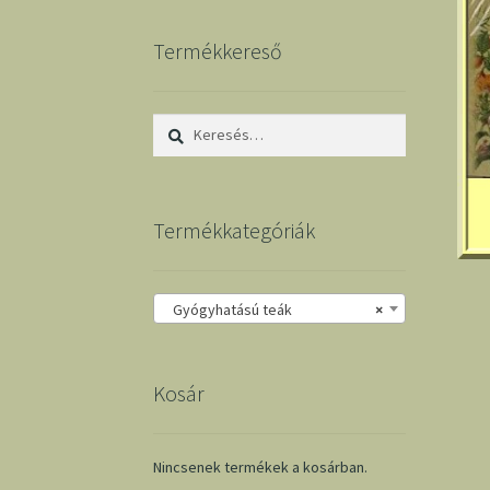
Termékkereső
Keresés:
Termékkategóriák
Gyógyhatású teák
×
Kosár
Nincsenek termékek a kosárban.