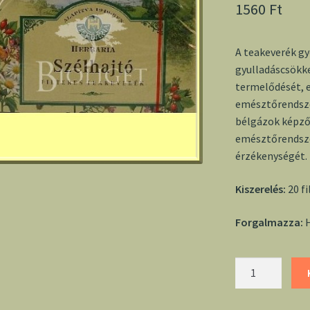
1560
Ft
A teakeverék g
gyulladáscsökk
termelődését, e
emésztőrendsze
bélgázok képződ
emésztőrendsze
érzékenységét.
Kiszerelés:
20 fi
Forgalmazza:
H
Herbária
szélhajtó
filter