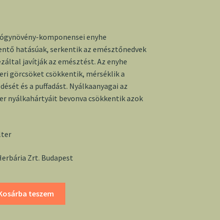
yógynövény-komponensei enyhe
entő hatásúak, serkentik az emésztőnedvek
záltal javítják az emésztést. Az enyhe
ri görcsöket csökkentik, mérséklik a
ését és a puffadást. Nyálkaanyagai az
r nyálkahártyáit bevonva csökkentik azok
lter
erbária Zrt. Budapest
Kosárba teszem