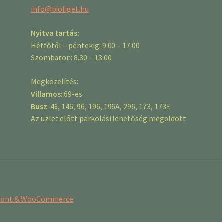
info@bioliget.hu
Nyitva tartás:
Hétfőtől – péntekig: 9.00 – 17.00
Szombaton: 8.30 – 13.00
Megközelítés:
Villamos
: 69-es
Busz
: 46, 146, 96, 196, 196A, 296, 173, 173E
Az üzlet előtt parkolási lehetőség megoldott
efront & WooCommerce
.