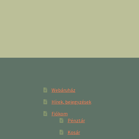
Webáruház
Hírek, bejegyzések
Fiókom
Pénztár
Kosár