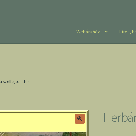
Webáruház
Hírek, b
a szélhajtó filter
Herbári