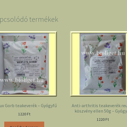
mennyiség
pcsolódó termékek
ux Gorb teakeverék – Gyógyfű
Anti-arthritis teakeverék r
köszvény ellen 50g – Gyóg
1220
Ft
1220
Ft