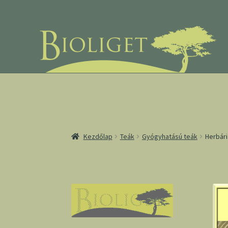
Ugrás
Kilépés
a
a
navigációhoz
tartalomba
Kezdőlap
Teák
Gyógyhatású teák
Herbári