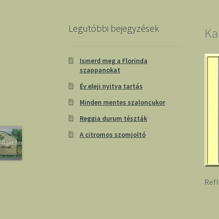
Legutóbbi bejegyzések
Ka
Ismerd meg a Florinda
szappanokat
Év eleji nyitva tartás
Minden mentes szaloncukor
Reggia durum tészták
A citromos szomjoltó
Refl