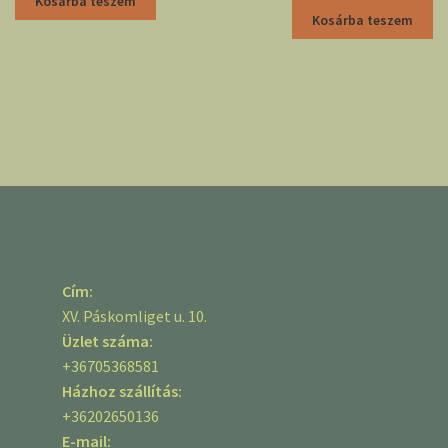
Kosárba teszem
Kosárba teszem
Cím:
XV. Páskomliget u. 10.
Üzlet száma:
+36705368581
Házhoz szállítás:
+36202650136
E-mail: