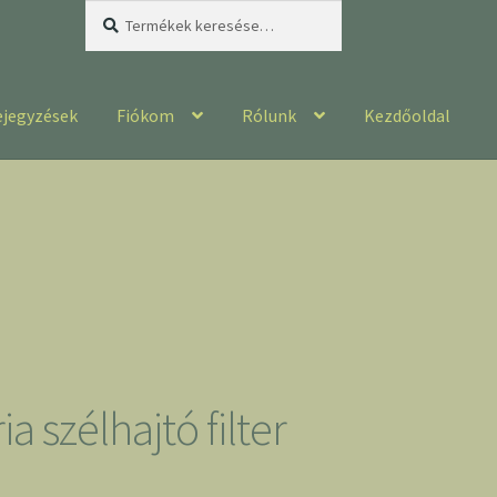
Keresés
Keresés
a
következőre:
ejegyzések
Fiókom
Rólunk
Kezdőoldal
a szélhajtó filter