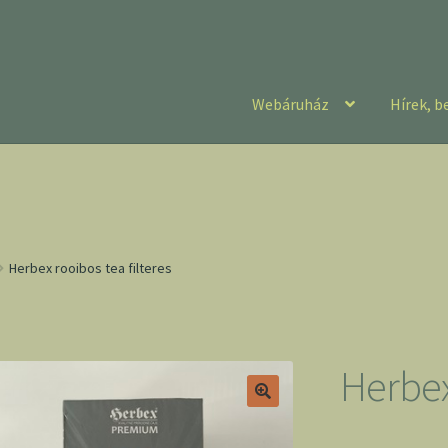
Webáruház
Hírek, b
Herbex rooibos tea filteres
Herbex 