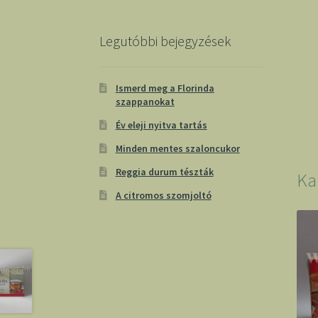
Legutóbbi bejegyzések
Ismerd meg a Florinda
szappanokat
Év eleji nyitva tartás
Minden mentes szaloncukor
Reggia durum tészták
Ka
A citromos szomjoltó