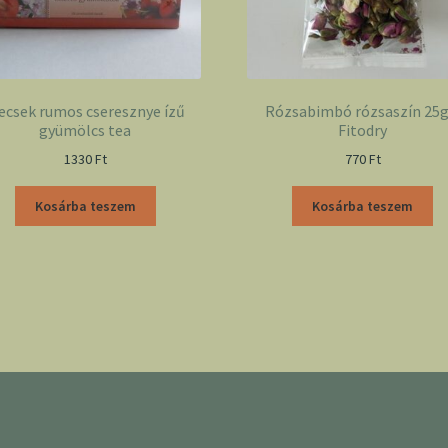
ecsek rumos cseresznye ízű
Rózsabimbó rózsaszín 25g
gyümölcs tea
Fitodry
1330
Ft
770
Ft
Kosárba teszem
Kosárba teszem