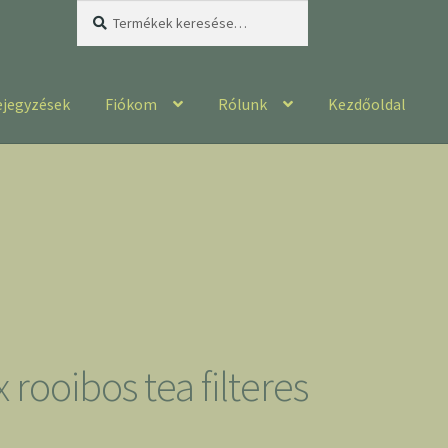
Keresés
Keresés
a
következőre:
ejegyzések
Fiókom
Rólunk
Kezdőoldal
rooibos tea filteres