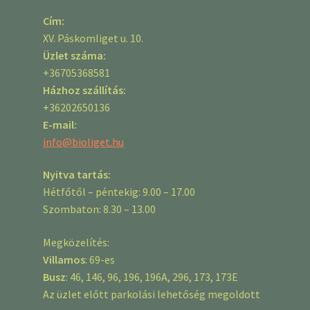
Cím:
XV. Páskomliget u. 10.
Üzlet száma:
+36705368581
Házhoz szállítás:
+36202650136
E-mail:
info@bioliget.hu
Nyitva tartás:
Hétfőtől – péntekig: 9.00 – 17.00
Szombaton: 8.30 – 13.00
Megközelítés:
Villamos
: 69-es
Busz
: 46, 146, 96, 196, 196A, 296, 173, 173E
Az üzlet előtt parkolási lehetőség megoldott