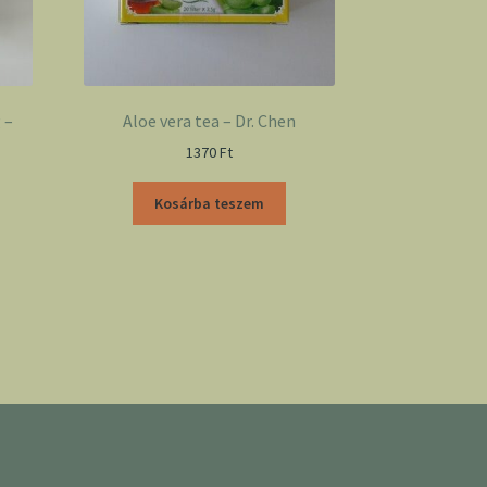
 –
Aloe vera tea – Dr. Chen
1370
Ft
Kosárba teszem