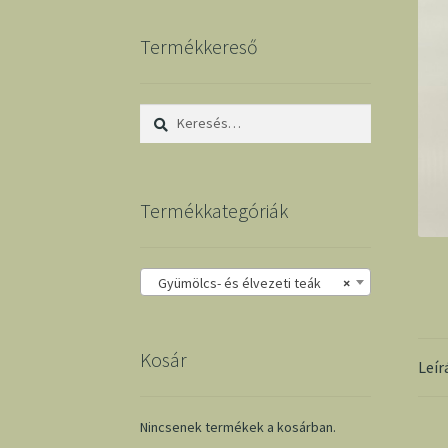
Termékkereső
Keresés:
Termékkategóriák
Gyümölcs- és élvezeti teák
×
Kosár
Leír
Nincsenek termékek a kosárban.