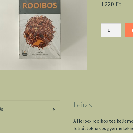
1220
Ft
Herbex
rooibos
tea
filteres
mennyiség
Leírás
ás
A Herbex rooibos tea kellemes
felnőtteknek és gyermekekne