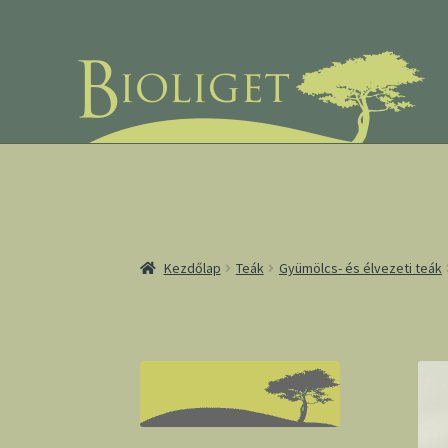
Ugrás
Kilépés
a
a
navigációhoz
tartalomba
Kezdőlap
Teák
Gyümölcs- és élvezeti teák