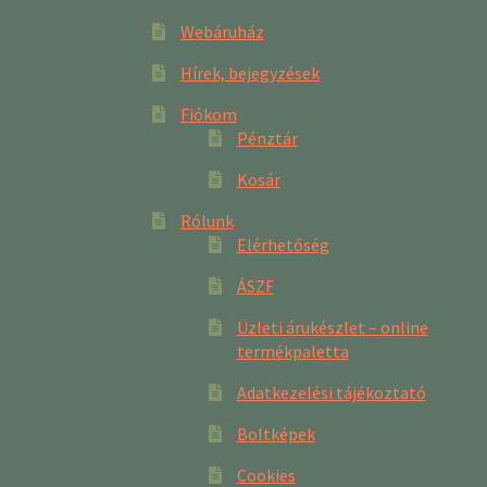
Webáruház
Hírek, bejegyzések
Fiókom
Pénztár
Kosár
Rólunk
Elérhetőség
ÁSZF
Üzleti árukészlet – online
termékpaletta
Adatkezelési tájékoztató
Boltképek
Cookies