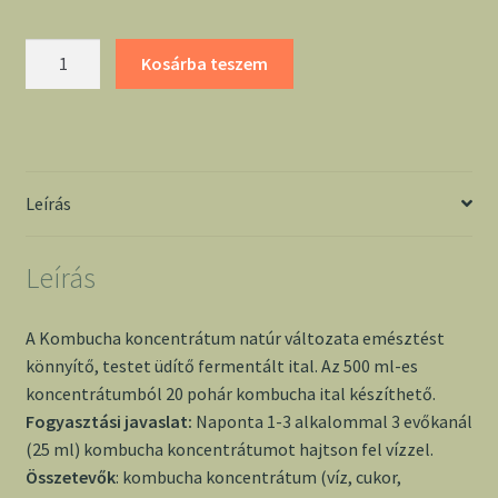
Kombucha
Kosárba teszem
koncentrátum
natúr
500
ml
-
Leírás
Jakab
mennyiség
Leírás
A Kombucha koncentrátum natúr változata emésztést
könnyítő, testet üdítő fermentált ital. Az 500 ml-es
koncentrátumból 20 pohár kombucha ital készíthető.
Fogyasztási javaslat:
Naponta 1-3 alkalommal 3 evőkanál
(25 ml) kombucha koncentrátumot hajtson fel vízzel.
Összetevők
: kombucha koncentrátum (víz, cukor,