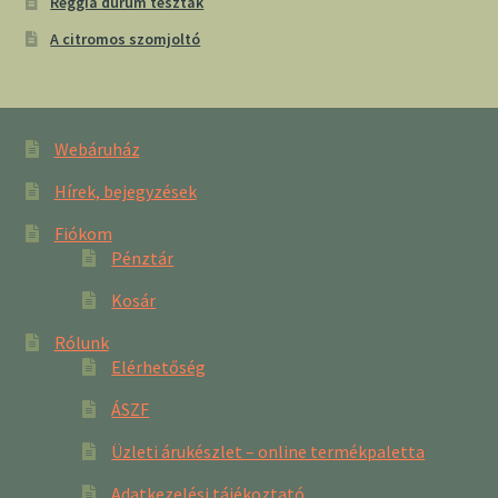
Reggia durum tészták
A citromos szomjoltó
Webáruház
Hírek, bejegyzések
Fiókom
Pénztár
Kosár
Rólunk
Elérhetőség
ÁSZF
Üzleti árukészlet – online termékpaletta
Adatkezelési tájékoztató