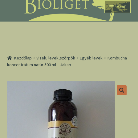
Ugrás
Kilépés
Menü
a
a
navigációhoz
tartalomba
nd
Kezdőlap
Vizek, levek,szörpök
Egyéb levek
Kombucha
koncentrátum natúr 500 ml – Jakab
u
nd
u