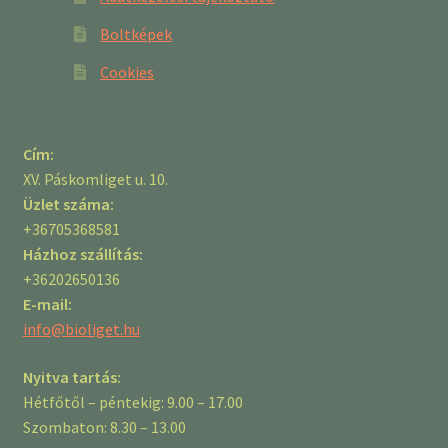
Boltképek
Cookies
Cím:
XV. Páskomliget u. 10.
Üzlet száma:
+36705368581
Házhoz szállítás:
+36202650136
E-mail:
info@bioliget.hu
Nyitva tartás:
Hétfőtől – péntekig: 9.00 – 17.00
Szombaton: 8.30 – 13.00