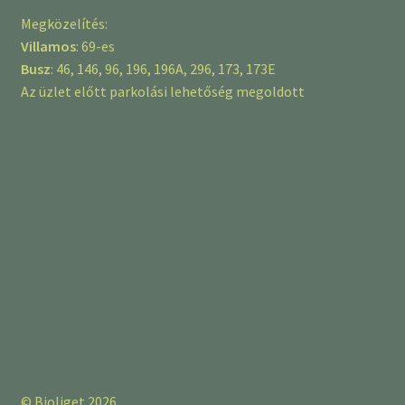
Megközelítés:
Villamos
: 69-es
Busz
: 46, 146, 96, 196, 196A, 296, 173, 173E
Az üzlet előtt parkolási lehetőség megoldott
© Bioliget 2026