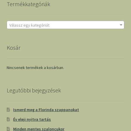
Termékkategóriák
Válassz egy kategóriát
Kosár
Nincsenek termékek a kosárban.
Legutóbbi bejegyzések
Ismerd meg a Florinda szappanokat
Év eleji nyitva tartás
Minden mentes szaloncukor