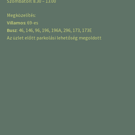
Szombaton: 8.30 – 13.00
Megközelítés:
Villamos
: 69-es
Busz
: 46, 146, 96, 196, 196A, 296, 173, 173E
Az üzlet előtt parkolási lehetőség megoldott