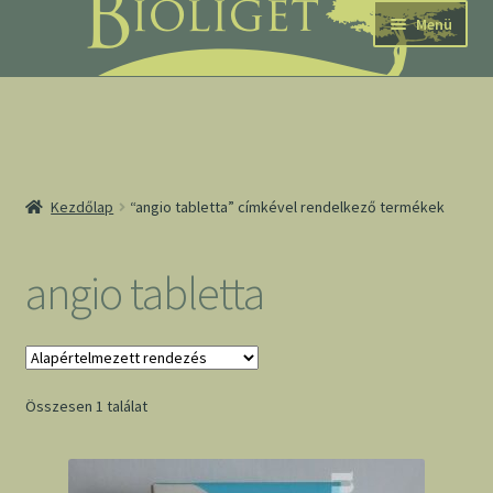
Ugrás
Kilépés
Menü
a
a
navigációhoz
tartalomba
nd
Kezdőlap
“angio tabletta” címkével rendelkező termékek
u
nd
angio tabletta
u
Összesen 1 találat