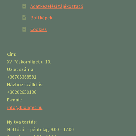
Adatkezelési tájékoztató
Boltképek
Cookies
Cím:
XV. Páskomliget u. 10.
Üzlet száma:
+36705368581
Házhoz szállítás:
+36202650136
E-mail:
info@bioliget.hu
Nyitva tartás:
Hétfőtől – péntekig: 9.00 – 17.00