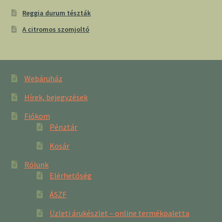
Reggia durum tészták
A citromos szomjoltó
Webáruház
Hírek, bejegyzések
Fiókom
Pénztár
Kosár
Rólunk
Elérhetőség
ÁSZF
Üzleti árukészlet – online termékpaletta