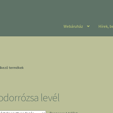
Webáruház
Hírek, b
elkező termékek
odorrózsa levél