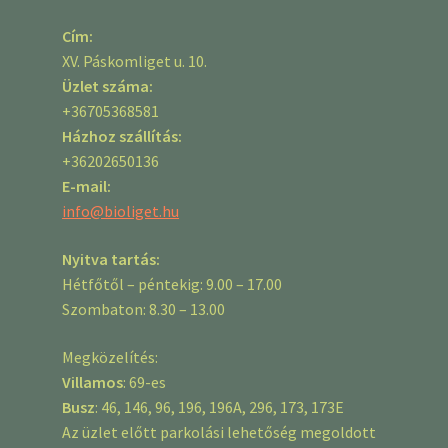
Cím:
XV. Páskomliget u. 10.
Üzlet száma:
+36705368581
Házhoz szállítás:
+36202650136
E-mail:
info@bioliget.hu
Nyitva tartás:
Hétfőtől – péntekig: 9.00 – 17.00
Szombaton: 8.30 – 13.00
Megközelítés:
Villamos
: 69-es
Busz
: 46, 146, 96, 196, 196A, 296, 173, 173E
Az üzlet előtt parkolási lehetőség megoldott