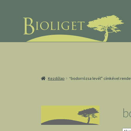
Ugrás
Kilépés
a
a
navigációhoz
tartalomba
Kezdőlap
“bodorrózsa levél” címkével rend
b