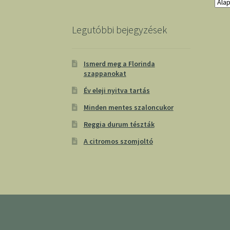
Legutóbbi bejegyzések
Ismerd meg a Florinda
szappanokat
Év eleji nyitva tartás
Minden mentes szaloncukor
Reggia durum tészták
A citromos szomjoltó