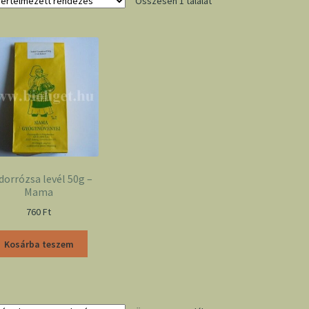
Összesen 1 találat
orrózsa levél 50g –
Mama
760
Ft
Kosárba teszem