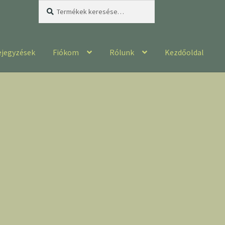
Keresés
Keresés
a
következőre:
ejegyzések
Fiókom
Rólunk
Kezdőoldal