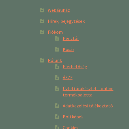
Webáruház
Hírek, bejegyzések
Fiókom
Pénztár
Kosár
Rólunk
Elérhetőség
ÁSZF
Üzleti árukészlet – online
termékpaletta
Adatkezelési tájékoztató
Boltképek
Cookies