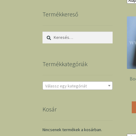
Termékkereső
Keresés:
Termékkategóriák
Bod
Válassz egy kategóriát
Kosár
Nincsenek termékek a kosárban.