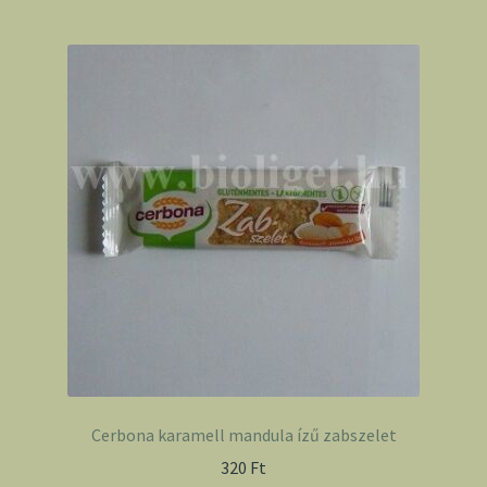
Cerbona karamell mandula ízű zabszelet
320
Ft