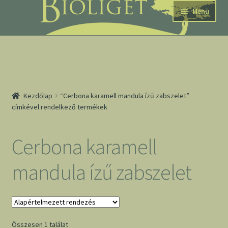
Ugrás
Kilépés
Menü
a
a
navigációhoz
tartalomba
nd
Kezdőlap
“Cerbona karamell mandula ízű zabszelet”
címkével rendelkező termékek
u
nd
Cerbona karamell
u
mandula ízű zabszelet
Összesen 1 találat