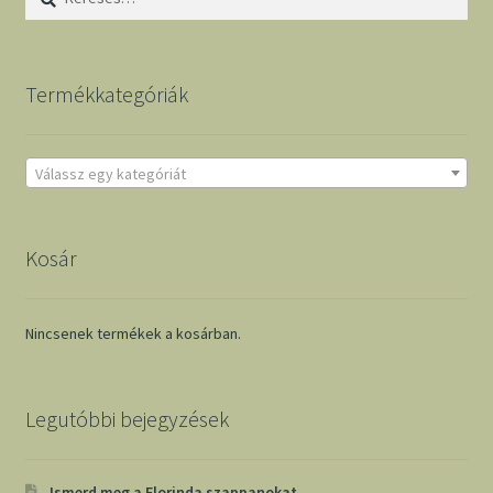
Termékkategóriák
Válassz egy kategóriát
Kosár
Nincsenek termékek a kosárban.
Legutóbbi bejegyzések
Ismerd meg a Florinda szappanokat