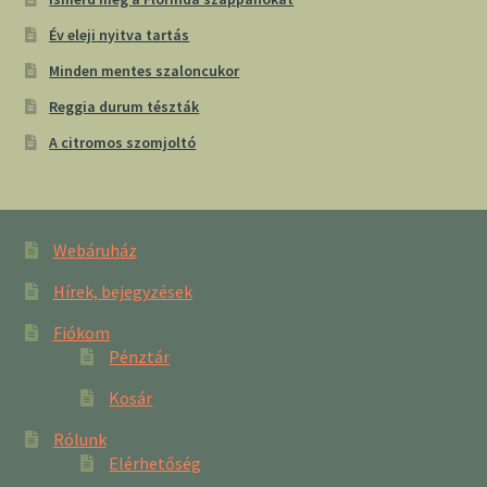
Év eleji nyitva tartás
Minden mentes szaloncukor
Reggia durum tészták
A citromos szomjoltó
Webáruház
Hírek, bejegyzések
Fiókom
Pénztár
Kosár
Rólunk
Elérhetőség