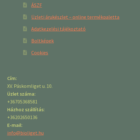
ÁSZF
Üzleti árukészlet – online termékpaletta
Adatkezelési tájékoztató
Boltképek
Cookies
Cím:
XV. Páskomliget u. 10.
Üzlet száma:
+36705368581
Házhoz szállítás:
+36202650136
E-mail:
info@bioliget.hu