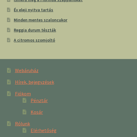
Év eleji nyitva tartás
Minden mentes szaloncukor
Reggia durum tészták
A citromos szomjoltó
Webáruház
Hírek, bejegyzések
Fiókom
Pénztár
Kosár
Rólunk
Elérhetőség