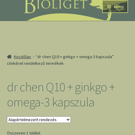
Ugrás
Kilépés
Menü
a
a
navigációhoz
tartalomba
nd
Kezdőlap
“dr chen Q10 + ginkgo + omega-3 kapszula”
címkével rendelkező termékek
u
nd
dr chen Q10 + ginkgo +
u
omega-3 kapszula
Összesen 1 találat