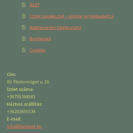
ÁSZF
Üzleti árukészlet – online termékpaletta
Adatkezelési tájékoztató
Boltképek
Cookies
Cím:
XV. Páskomliget u. 10.
Üzlet száma:
+36705368581
Házhoz szállítás:
+36202650136
E-mail:
info@bioliget.hu