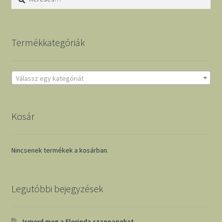
Termékkategóriák
Válassz egy kategóriát
Kosár
Nincsenek termékek a kosárban.
Legutóbbi bejegyzések
Ismerd meg a Florinda szappanokat