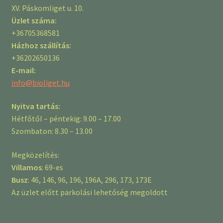
XV. Páskomliget u. 10.
Üzlet száma:
+36705368581
Házhoz szállítás:
+36202650136
E-mail:
info@bioliget.hu
Nyitva tartás:
Hétfőtől – péntekig: 9.00 – 17.00
Szombaton: 8.30 – 13.00
Megközelítés:
Villamos
: 69-es
Busz
: 46, 146, 96, 196, 196A, 296, 173, 173E
Az üzlet előtt parkolási lehetőség megoldott