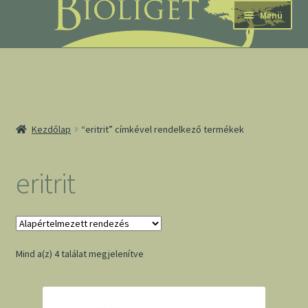
Ugrás
Kilépés
Menü
a
a
navigációhoz
tartalomba
nd
Kezdőlap
“eritrit” címkével rendelkező termékek
u
nd
eritrit
u
Mind a(z) 4 találat megjelenítve