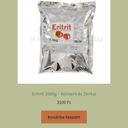
Eritrit 1000g – Németh és Zentai
3100
Ft
Kosárba teszem