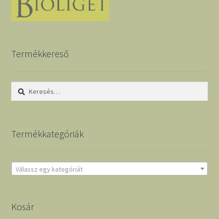
Termékkereső
Keresés:
Termékkategóriák
Válassz egy kategóriát
Kosár