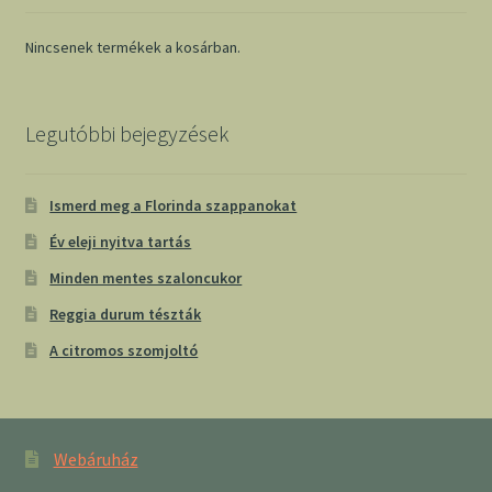
Nincsenek termékek a kosárban.
Legutóbbi bejegyzések
Ismerd meg a Florinda szappanokat
Év eleji nyitva tartás
Minden mentes szaloncukor
Reggia durum tészták
A citromos szomjoltó
Webáruház