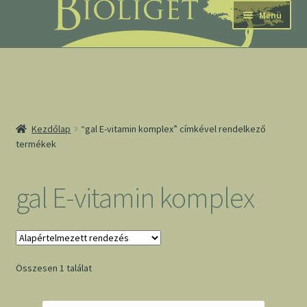
Ugrás
Kilépés
Menü
a
a
navigációhoz
tartalomba
nd
Kezdőlap
“gal E-vitamin komplex” címkével rendelkező
termékek
u
nd
gal E-vitamin komplex
u
Összesen 1 találat