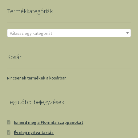
Termékkategóriák
Válassz egy kategóriát
Kosár
Nincsenek termékek a kosárban.
Legutóbbi bejegyzések
Ismerd meg a Florinda szappanokat
Év eleji nyitva tartás