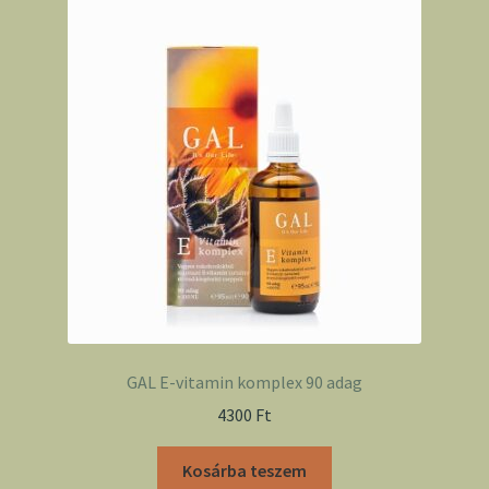
GAL E-vitamin komplex 90 adag
4300
Ft
Kosárba teszem