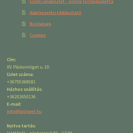
Üzleti árukészlet – online termékpaletta
Adatkezelési tájékoztató
Boltképek
Cookies
Cím:
XV. Páskomliget u. 10.
Üzlet száma:
+36705368581
Házhoz szállítás:
+36202650136
E-mail:
info@bioliget.hu
Nyitva tartás:
Hétfőtől – péntekig: 9.00 – 17.00