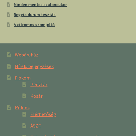
Minden mentes szaloncukor
Reggia durum tészták
A citromos szomjoltó
Webáruház
Hírek, bejegyzések
Fiókom
Pénztár
Kosár
Rólunk
Elérhetőség
ÁSZF