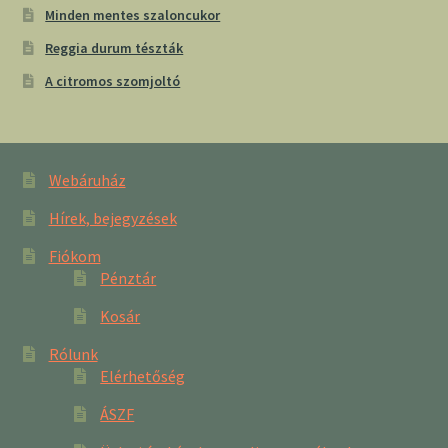
Minden mentes szaloncukor
Reggia durum tészták
A citromos szomjoltó
Webáruház
Hírek, bejegyzések
Fiókom
Pénztár
Kosár
Rólunk
Elérhetőség
ÁSZF