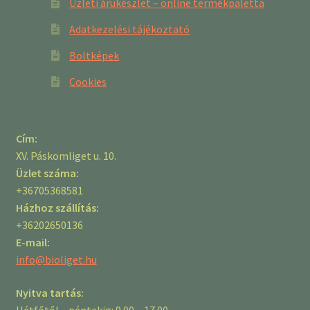
Üzleti árukészlet – online termékpaletta
Adatkezelési tájékoztató
Boltképek
Cookies
Cím:
XV. Páskomliget u. 10.
Üzlet száma:
+36705368581
Házhoz szállítás:
+36202650136
E-mail:
info@bioliget.hu
Nyitva tartás:
Hétfőtől – péntekig: 9.00 – 17.00