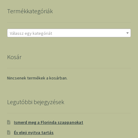
Termékkategóriák
Válassz egy kategóriát
Kosár
Nincsenek termékek a kosárban.
Legutóbbi bejegyzések
Ismerd meg a Florinda szappanokat
Év eleji nyitva tartás