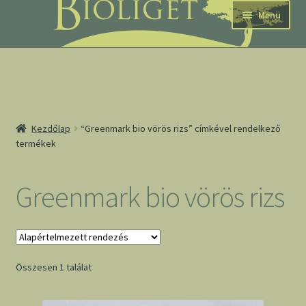
Ugrás
Kilépés
Menü
a
a
navigációhoz
tartalomba
nd
Kezdőlap
“Greenmark bio vörös rizs” címkével rendelkező
termékek
u
nd
Greenmark bio vörös rizs
u
Összesen 1 találat