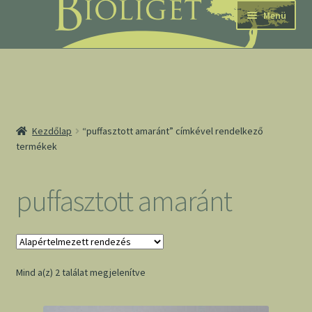
Ugrás
Kilépés
Menü
a
a
navigációhoz
tartalomba
nd
Kezdőlap
“puffasztott amaránt” címkével rendelkező
termékek
u
nd
puffasztott amaránt
u
Mind a(z) 2 találat megjelenítve