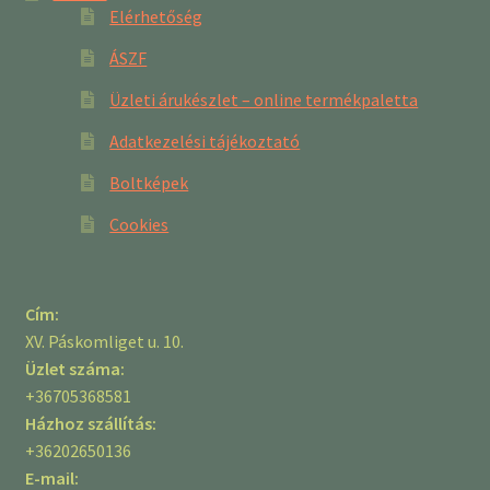
Elérhetőség
ÁSZF
Üzleti árukészlet – online termékpaletta
Adatkezelési tájékoztató
Boltképek
Cookies
Cím:
XV. Páskomliget u. 10.
Üzlet száma:
+36705368581
Házhoz szállítás:
+36202650136
E-mail: