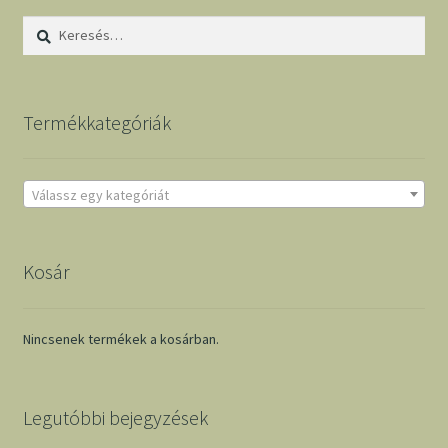
Keresés:
Termékkategóriák
Válassz egy kategóriát
Kosár
Nincsenek termékek a kosárban.
Legutóbbi bejegyzések