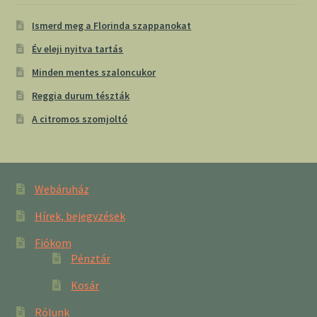
Ismerd meg a Florinda szappanokat
Év eleji nyitva tartás
Minden mentes szaloncukor
Reggia durum tészták
A citromos szomjoltó
Webáruház
Hírek, bejegyzések
Fiókom
Pénztár
Kosár
Rólunk