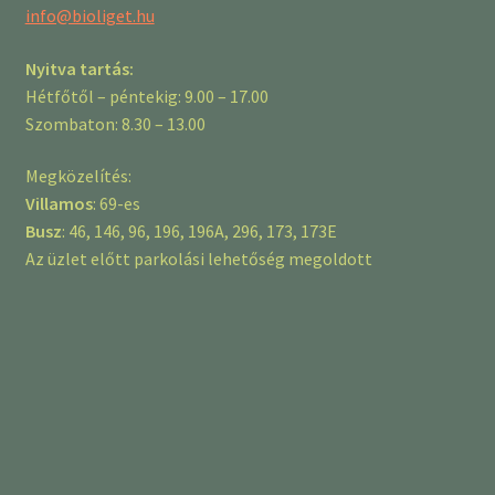
info@bioliget.hu
Nyitva tartás:
Hétfőtől – péntekig: 9.00 – 17.00
Szombaton: 8.30 – 13.00
Megközelítés:
Villamos
: 69-es
Busz
: 46, 146, 96, 196, 196A, 296, 173, 173E
Az üzlet előtt parkolási lehetőség megoldott