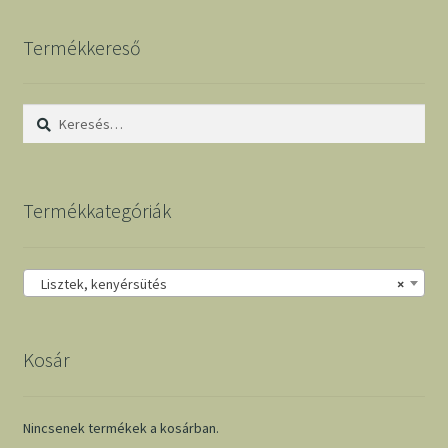
Termékkereső
Keresés:
Termékkategóriák
Lisztek, kenyérsütés
×
Kosár
Nincsenek termékek a kosárban.