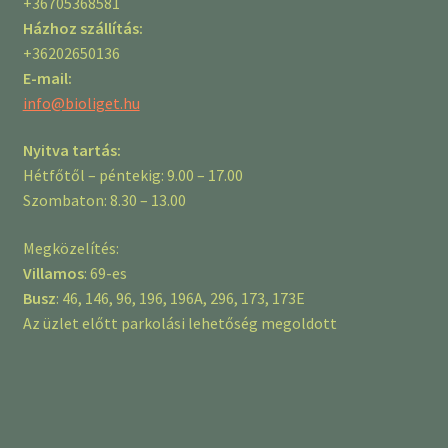
+36705368581
Házhoz szállítás:
+36202650136
E-mail:
info@bioliget.hu
Nyitva tartás:
Hétfőtől – péntekig: 9.00 – 17.00
Szombaton: 8.30 – 13.00
Megközelítés:
Villamos
: 69-es
Busz
: 46, 146, 96, 196, 196A, 296, 173, 173E
Az üzlet előtt parkolási lehetőség megoldott