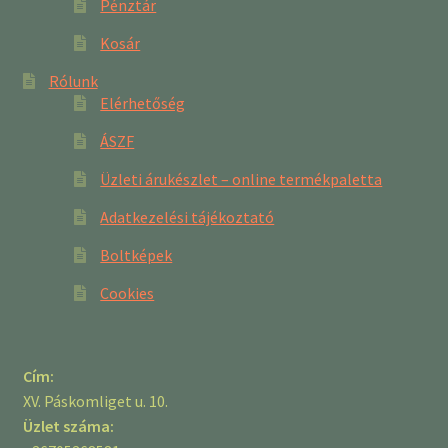
Pénztár
Kosár
Rólunk
Elérhetőség
ÁSZF
Üzleti árukészlet – online termékpaletta
Adatkezelési tájékoztató
Boltképek
Cookies
Cím:
XV. Páskomliget u. 10.
Üzlet száma: