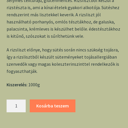
Selymes textúrájú, gluténmentes. Rizslisztből készül a
rizstészta is, ami a kínai ételek gyakori alkotója. Sütéshez
rendszerint más lisztekkel keverik. A rizsliszt jól
használható porhanyós, omlós tésztákhoz, de galuska,
palacsinta, krémleves is készülhet belőle. édestésztákhoz
is kitűnő, szószokat is sűríthetünk vele.
A rizsliszt előnye, hogy sütés során nincs szükség tojásra,
így a rizslisztből készült süteményeket tojásallergiában
szenvedők vagy magas koleszterinszinttel rendelkezők is
fogyaszthatják.
Kiszerelés:
1000g
Rizsliszt
Kosárba teszem
1000g
-
Kenyérvarázs