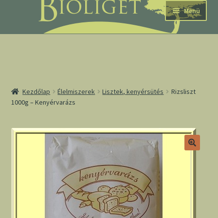
Ugrás
Kilépés
Menü
a
a
navigációhoz
tartalomba
nd
Kezdőlap
Élelmiszerek
Lisztek, kenyérsütés
Rizsliszt
1000g – Kenyérvarázs
u
nd
u