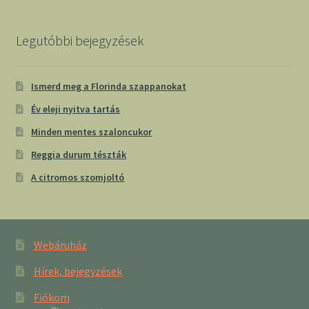
Legutóbbi bejegyzések
Ismerd meg a Florinda szappanokat
Év eleji nyitva tartás
Minden mentes szaloncukor
Reggia durum tészták
A citromos szomjoltó
Webáruház
Hírek, bejegyzések
Fiókom