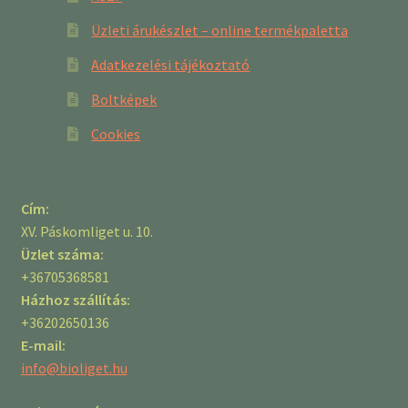
Üzleti árukészlet – online termékpaletta
Adatkezelési tájékoztató
Boltképek
Cookies
Cím:
XV. Páskomliget u. 10.
Üzlet száma:
+36705368581
Házhoz szállítás:
+36202650136
E-mail:
info@bioliget.hu