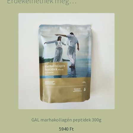
Érdekelhetnek még…
GAL marhakollagén peptidek 300g
5940
Ft