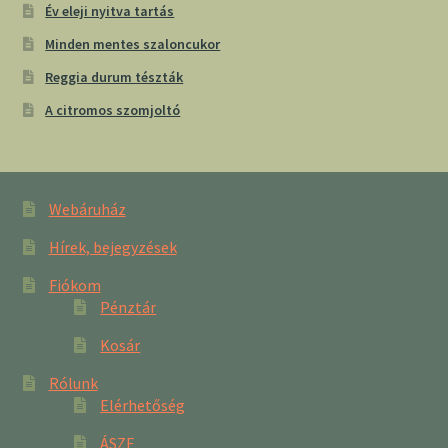
Év eleji nyitva tartás
Minden mentes szaloncukor
Reggia durum tészták
A citromos szomjoltó
Webáruház
Hírek, bejegyzések
Fiókom
Pénztár
Kosár
Rólunk
Elérhetőség
ÁSZF