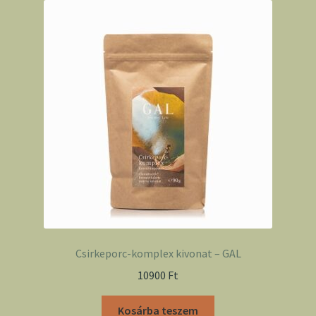
Csirkeporc-komplex kivonat – GAL
10900
Ft
Kosárba teszem