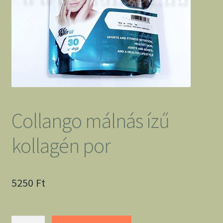
Collango málnás ízű
kollagén por
5250
Ft
Collango