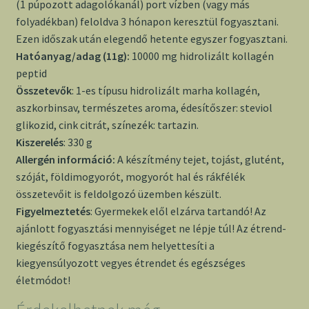
(1 púpozott adagolókanál) port vízben (vagy más
folyadékban) feloldva 3 hónapon keresztül fogyasztani.
Ezen időszak után elegendő hetente egyszer fogyasztani.
Hatóanyag/adag (11g):
10000 mg hidrolizált kollagén
peptid
Összetevők
: 1-es típusu hidrolizált marha kollagén,
aszkorbinsav, természetes aroma, édesítőszer: steviol
glikozid, cink citrát, színezék: tartazin.
Kiszerelés
: 330 g
Allergén információ:
A készítmény tejet, tojást, glutént,
szóját, földimogyorót, mogyorót hal és rákfélék
összetevőit is feldolgozó üzemben készült.
Figyelmeztetés
: Gyermekek elől elzárva tartandó! Az
ajánlott fogyasztási mennyiséget ne lépje túl! Az étrend-
kiegészítő fogyasztása nem helyettesíti a
kiegyensúlyozott vegyes étrendet és egészséges
életmódot!