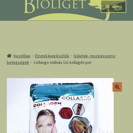
Ugrás
Kilépés
Menü
a
a
navigációhoz
tartalomba
nd
Kezdőlap
Étrend-kiegészítők
Ízületek, mozgásszervi
betegségek
Collango málnás ízű kollagén por
u
nd
u