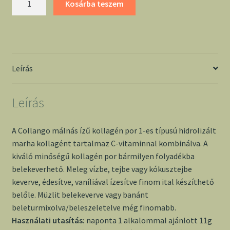
Kosárba teszem
málnás
ízű
kollagén
por
mennyiség
Leírás
Leírás
A Collango málnás ízű kollagén por 1-es típusú hidrolizált
marha kollagént tartalmaz C-vitaminnal kombinálva. A
kiváló minőségű kollagén por bármilyen folyadékba
belekeverhető. Meleg vízbe, tejbe vagy kókusztejbe
keverve, édesítve, vaníliával ízesítve finom ital készíthető
belőle. Müzlit belekeverve vagy banánt
beleturmixolva/beleszeletelve még finomabb.
Használati utasítás:
naponta 1 alkalommal ajánlott 11g