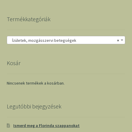
Termékkategóriák
Ízületek, mozgásszervi betegségek
×
Kosár
Nincsenek termékek a kosárban.
Legutóbbi bejegyzések
Ismerd meg a Florinda szappanokat