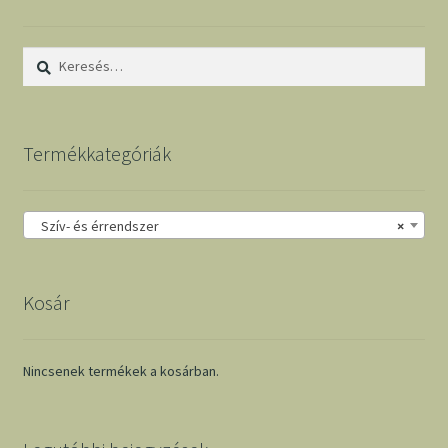
Keresés:
Termékkategóriák
Szív- és érrendszer
×
Kosár
Nincsenek termékek a kosárban.