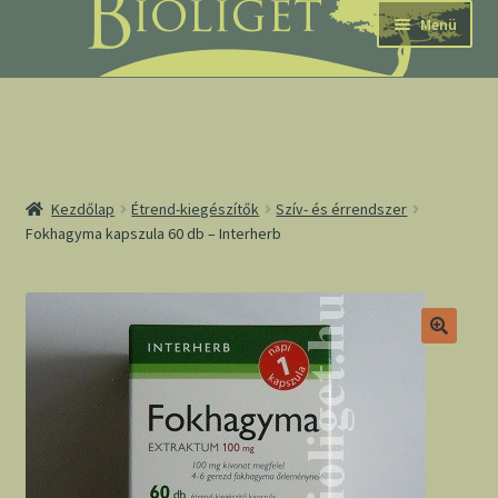
Ugrás
Kilépés
Menü
a
a
navigációhoz
tartalomba
nd
Kezdőlap
Étrend-kiegészítők
Szív- és érrendszer
Fokhagyma kapszula 60 db – Interherb
u
nd
u