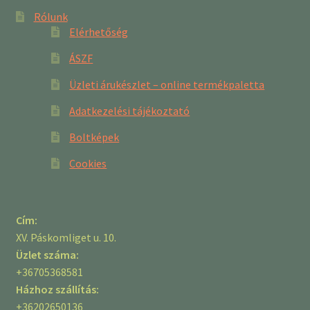
Rólunk
Elérhetőség
ÁSZF
Üzleti árukészlet – online termékpaletta
Adatkezelési tájékoztató
Boltképek
Cookies
Cím:
XV. Páskomliget u. 10.
Üzlet száma:
+36705368581
Házhoz szállítás:
+36202650136