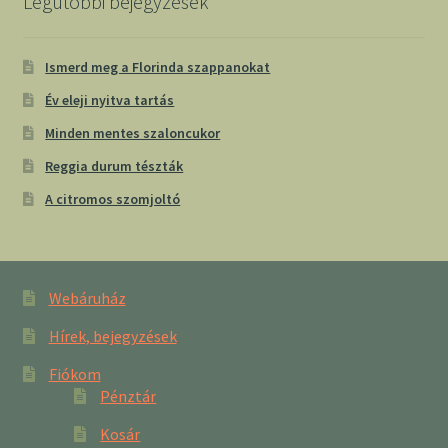
Legutóbbi bejegyzések
Ismerd meg a Florinda szappanokat
Év eleji nyitva tartás
Minden mentes szaloncukor
Reggia durum tészták
A citromos szomjoltó
Webáruház
Hírek, bejegyzések
Fiókom
Pénztár
Kosár