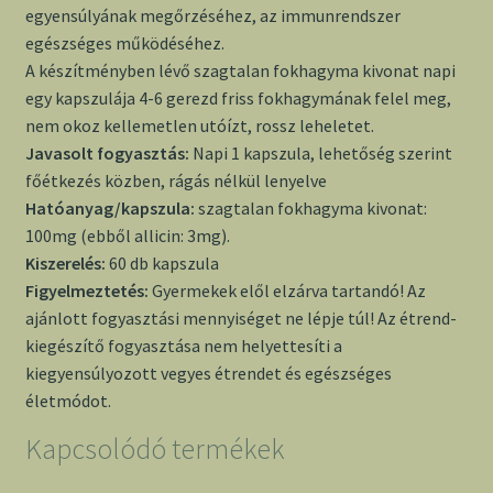
egyensúlyának megőrzéséhez, az immunrendszer
egészséges működéséhez.
A készítményben lévő szagtalan fokhagyma kivonat napi
egy kapszulája 4-6 gerezd friss fokhagymának felel meg,
nem okoz kellemetlen utóízt, rossz leheletet.
Javasolt fogyasztás:
Napi 1 kapszula, lehetőség szerint
főétkezés közben, rágás nélkül lenyelve
Hatóanyag/kapszula:
szagtalan fokhagyma kivonat:
100mg (ebből allicin: 3mg).
Kiszerelés:
60 db kapszula
Figyelmeztetés:
Gyermekek elől elzárva tartandó! Az
ajánlott fogyasztási mennyiséget ne lépje túl! Az étrend-
kiegészítő fogyasztása nem helyettesíti a
kiegyensúlyozott vegyes étrendet és egészséges
életmódot.
Kapcsolódó termékek