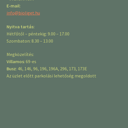
E-mail:
info@bioliget.hu
Nyitva tartás:
Hétfőtől – péntekig: 9.00 – 17.00
Szombaton: 8.30 – 13.00
Megközelítés:
Villamos
: 69-es
Busz
: 46, 146, 96, 196, 196A, 296, 173, 173E
Az üzlet előtt parkolási lehetőség megoldott