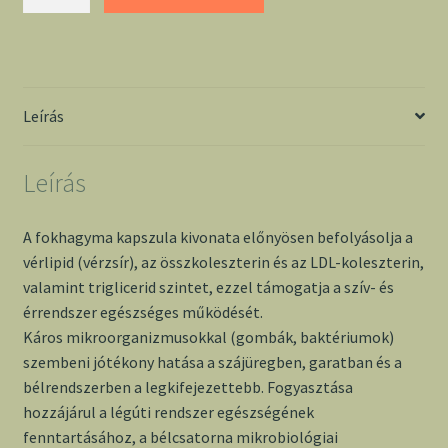
kapszula
60
db
-
Interherb
Leírás
mennyiség
Leírás
A fokhagyma kapszula kivonata előnyösen befolyásolja a
vérlipid (vérzsír), az összkoleszterin és az LDL-koleszterin,
valamint triglicerid szintet, ezzel támogatja a szív- és
érrendszer egészséges működését.
Káros mikroorganizmusokkal (gombák, baktériumok)
szembeni jótékony hatása a szájüregben, garatban és a
bélrendszerben a legkifejezettebb. Fogyasztása
hozzájárul a légúti rendszer egészségének
fenntartásához, a bélcsatorna mikrobiológiai